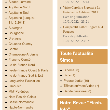
Alsace-Lorraine
13/01/2022 - 15:45
Aquitaine Nord
Visite Caroline Pigozzi à La
Aquitaine Sud
Ferté Saint-Aubin en 2011
Date de publication:
Aquitaine (jusqu'au
10/01/2022 - 23:21
31.12.2018)
Comparatif Talbot Tagora 604
Auvergne
Peugeot
Bourgogne
Date de publication:
Bretagne
10/01/2022 - 23:07
Causses-Quercy
Centre
Toute l'actualité
Champagne-Ardenne
Simca
Franche-Comté
Ile-de-France Nord
Cinéma (0)
Ile-de-France Ouest & Paris
Livre (1)
Ile-de-France Sud & Est
Presse écrite (40)
Languedoc-Roussillon
Télévision/radio/video (7)
Limousin
Bande dessinée (0)
Midi-Pyrénées
Nord-Pas-de-Calais
Notre Revue "Flash-
Basse-Normandie
Haute-Normandie
Info"