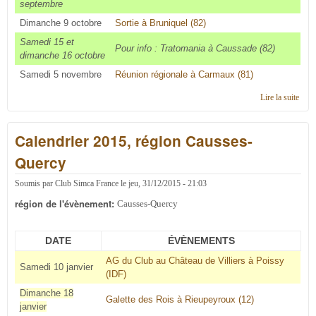
septembre
Dimanche 9 octobre
Sortie à Bruniquel (82)
Samedi 15 et
Pour info : Tratomania à Caussade (82)
dimanche 16 octobre
Samedi 5 novembre
Réunion régionale à Carmaux (81)
Lire la suite
de
Cale
2016
Calendrier 2015, région Causses-
régi
Caus
Quercy
Quer
Soumis par
Club Simca France
le
jeu, 31/12/2015 - 21:03
région de l'évènement:
Causses-Quercy
DATE
ÉVÈNEMENTS
AG du Club au Château de Villiers à Poissy
Samedi 10 janvier
(IDF)
Dimanche 18
Galette des Rois à Rieupeyroux (12)
janvier