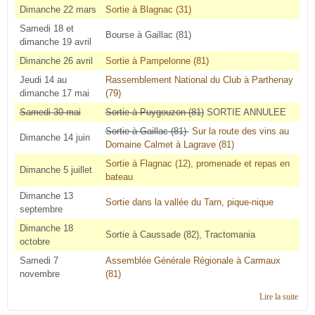
Dimanche 22 mars
Sortie à Blagnac (31)
Samedi 18 et
Bourse à Gaillac (81)
dimanche 19 avril
Dimanche 26 avril
Sortie à Pampelonne (81)
Jeudi 14 au
Rassemblement National du Club à Parthenay
dimanche 17 mai
(79)
Samedi 30 mai
Sortie à Puygouzon (81)
SORTIE ANNULEE
Sortie à Gaillac (81)
Sur la route des vins au
Dimanche 14 juin
Domaine Calmet à Lagrave (81)
Sortie à Flagnac (12), promenade et repas en
Dimanche 5 juillet
bateau
Dimanche 13
Sortie dans la vallée du Tarn, pique-nique
septembre
Dimanche 18
Sortie à Caussade (82), Tractomania
octobre
Samedi 7
Assemblée Générale Régionale à Carmaux
novembre
(81)
Lire la suite
de
Cale