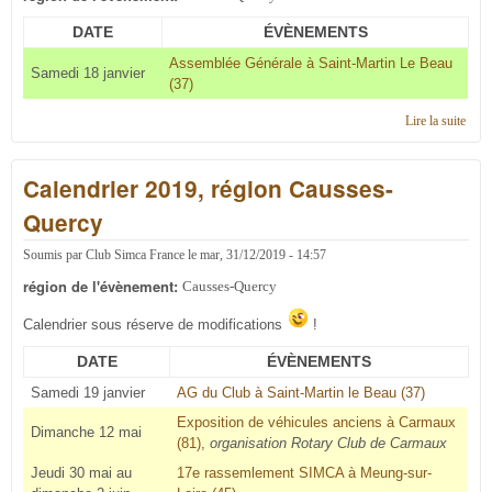
DATE
ÉVÈNEMENTS
Assemblée Générale à Saint-Martin Le Beau
Samedi 18 janvier
(37)
Lire la suite
de C'
en 2
régi
Calendrier 2019, région Causses-
Caus
Quer
Quercy
Soumis par
Club Simca France
le
mar, 31/12/2019 - 14:57
région de l'évènement:
Causses-Quercy
Calendrier sous réserve de modifications
!
DATE
ÉVÈNEMENTS
Samedi 19 janvier
AG du Club à Saint-Martin le Beau (37)
Exposition de véhicules anciens à Carmaux
Dimanche 12 mai
(81)
,
organisation Rotary Club de Carmaux
Jeudi 30 mai au
17e rassemlement SIMCA à Meung-sur-