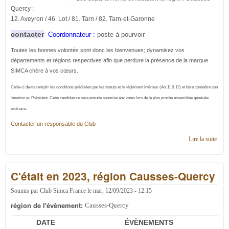
Quercy :
12. Aveyron / 46. Lot / 81. Tarn / 82. Tarn-et-Garonne
contacter
Coordonnateur :
poste à pourvoir
Toutes les bonnes volontés sont donc les bienvenues; dynamisez vos
départements et régions respectives afin que perdure la présence de la marque
SIMCA chère à vos cœurs.
Celle-ci devra remplir les conditions précisées par les statuts et le règlement intérieur (Art.11 & 12) et faire connaître son
intention au Président. Cette candidature
sera ensuite soumise aux votes lors de la plus proche assemblée générale
ordinaire.
Contacter un responsable du Club
Lire la suite
de
Cont
en
régi
C'était en 2023, région Causses-Quercy
Caus
Quer
Soumis par
Club Simca France
le
mar, 12/09/2023 - 12:15
région de l'évènement:
Causses-Quercy
DATE
ÉVÈNEMENTS