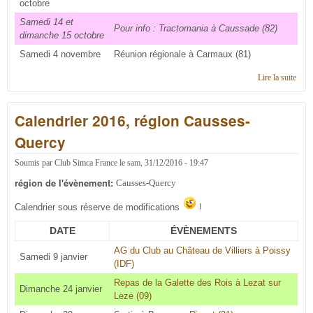
octobre
Samedi 14 et
Pour info : Tractomania à Caussade (82)
dimanche 15 octobre
Samedi 4 novembre
Réunion régionale à Carmaux (81)
Lire la suite
de
Cale
2017
Calendrier 2016, région Causses-
régi
Caus
Quercy
Quer
Soumis par
Club Simca France
le
sam, 31/12/2016 - 19:47
région de l'évènement:
Causses-Quercy
Calendrier sous réserve de modifications
!
DATE
ÉVÈNEMENTS
AG du Club au Château de Villiers à Poissy
Samedi 9 janvier
(IDF)
Repas de la Galette des Rois à Lezat sur
Dimanche 24 janvier
Leze (09)