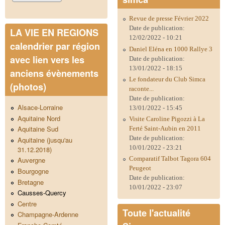
Revue de presse Février 2022
Date de publication:
LA VIE EN REGIONS
12/02/2022 - 10:21
calendrier par région
Daniel Eléna en 1000 Rallye 3
avec lien vers les
Date de publication:
13/01/2022 - 18:15
anciens évènements
Le fondateur du Club Simca
(photos)
raconte...
Date de publication:
Alsace-Lorraine
13/01/2022 - 15:45
Aquitaine Nord
Visite Caroline Pigozzi à La
Aquitaine Sud
Ferté Saint-Aubin en 2011
Date de publication:
Aquitaine (jusqu'au
10/01/2022 - 23:21
31.12.2018)
Comparatif Talbot Tagora 604
Auvergne
Peugeot
Bourgogne
Date de publication:
Bretagne
10/01/2022 - 23:07
Causses-Quercy
Centre
Toute l'actualité
Champagne-Ardenne