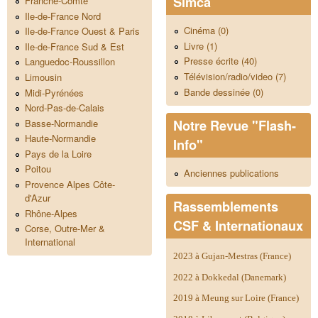
Simca
Franche-Comté
Ile-de-France Nord
Cinéma (0)
Ile-de-France Ouest & Paris
Livre (1)
Ile-de-France Sud & Est
Presse écrite (40)
Languedoc-Roussillon
Télévision/radio/video (7)
Limousin
Bande dessinée (0)
Midi-Pyrénées
Nord-Pas-de-Calais
Notre Revue "Flash-
Basse-Normandie
Haute-Normandie
Info"
Pays de la Loire
Poitou
Anciennes publications
Provence Alpes Côte-
d'Azur
Rassemblements
Rhône-Alpes
CSF & Internationaux
Corse, Outre-Mer &
International
2023 à Gujan-Mestras (France)
2022 à Dokkedal (Danemark)
2019 à Meung sur Loire (France)