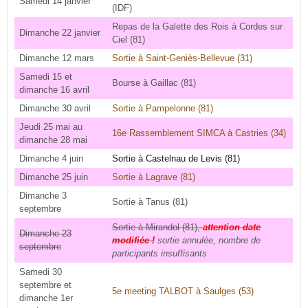
Samedi 14 janvier
(IDF)
Repas de la Galette des Rois à Cordes sur
Dimanche 22 janvier
Ciel (81)
Dimanche 12 mars
Sortie à Saint-Geniès-Bellevue (31)
Samedi 15 et
Bourse à Gaillac (81)
dimanche 16 avril
Dimanche 30 avril
Sortie à Pampelonne (81)
Jeudi 25 mai au
16e Rassemblement SIMCA à Castries (34)
dimanche 28 mai
Dimanche 4 juin
Sortie à Castelnau de Levis (81)
Dimanche 25 juin
Sortie à Lagrave (81)
Dimanche 3
Sortie à Tanus (81)
septembre
Sortie à Mirandol (81),
attention date
Dimanche 23
modifiée !
sortie annulée, nombre de
septembre
participants insuffisants
Samedi 30
septembre et
5e meeting TALBOT à Saulges (53)
dimanche 1er