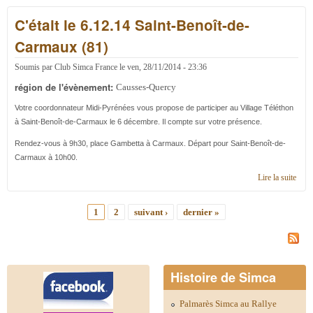
2015
C'était le 6.12.14 Saint-Benoît-de-
régi
Caus
Carmaux (81)
Quer
Soumis par
Club Simca France
le
ven, 28/11/2014 - 23:36
région de l'évènement:
Causses-Quercy
Votre coordonnateur Midi-Pyrénées vous propose de participer au Village Téléthon
à Saint-Benoît-de-Carmaux le 6 décembre. Il compte sur votre présence.
Rendez-vous à 9h30, place Gambetta à Carmaux. Départ pour
Saint-Benoît-de-
Carmaux à 10h00.
Lire la suite
de C'
le
6.12
1
2
suivant ›
dernier »
Saint
Pages
Beno
de-
Car
(81)
Histoire de Simca
Palmarès Simca au Rallye