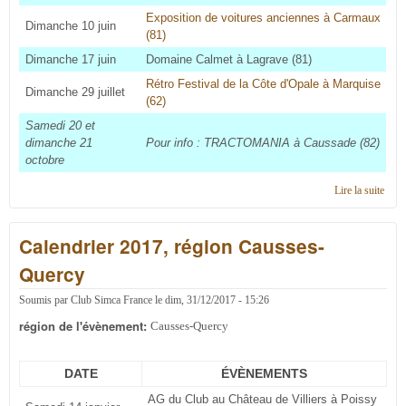
Exposition de voitures anciennes à Carmaux
Dimanche 10 juin
(81)
Dimanche 17 juin
Domaine Calmet à Lagrave (81)
Rétro Festival de la Côte d'Opale à Marquise
Dimanche 29 juillet
(62)
Samedi 20 et
dimanche 21
Pour info : TRACTOMANIA à Caussade (82)
octobre
Lire la suite
de
Cale
2018
Calendrier 2017, région Causses-
régi
Caus
Quercy
Quer
Soumis par
Club Simca France
le
dim, 31/12/2017 - 15:26
région de l'évènement:
Causses-Quercy
DATE
ÉVÈNEMENTS
AG du Club au Château de Villiers à Poissy