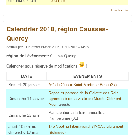
dimanche 2 juin
Loire (45)
Lire la suite
de
Cale
2019
Calendrier 2018, région Causses-
régi
Caus
Quercy
Quer
Soumis par
Club Simca France
le
lun, 31/12/2018 - 14:26
région de l'évènement:
Causses-Quercy
Calendrier sous réserve de modifications
!
DATE
ÉVÈNEMENTS
Samedi 20 janvier
AG du Club à Saint-Martin le Beau (37)
Repas et partage de la Galette des Rois,
Dimanche 14 janvier
agrémenté de la visite du Musée Clément
Ader
,
annulé
Participation à la foire annuelle à
Dimanche 22 avril
Pampelonne (81)
Jeudi 10 mai au
14e Meeting International SIMCA à Libramont
dimanche 13 mai
(Belgique)