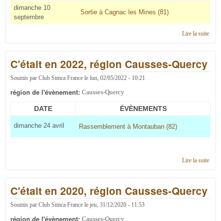
dimanche 10
Sortie à Cagnac les Mines (81)
septembre
Lire la suite
de C'
en 2
régi
C'était en 2022, région Causses-Quercy
Caus
Quer
Soumis par
Club Simca France
le
lun, 02/05/2022 - 10:21
région de l'évènement:
Causses-Quercy
DATE
ÉVÈNEMENTS
dimanche 24 avril
Rassemblement à Montauban (82)
Lire la suite
de C'
en 2
régi
C'était en 2020, région Causses-Quercy
Caus
Quer
Soumis par
Club Simca France
le
jeu, 31/12/2020 - 11:53
région de l'évènement:
Causses-Quercy