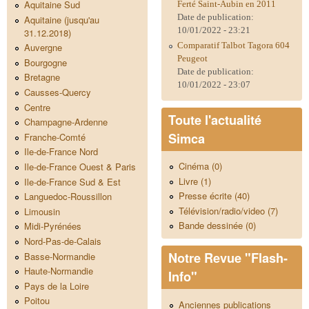
Aquitaine Sud
Ferté Saint-Aubin en 2011
Date de publication:
Aquitaine (jusqu'au
10/01/2022 - 23:21
31.12.2018)
Comparatif Talbot Tagora 604
Auvergne
Peugeot
Bourgogne
Date de publication:
Bretagne
10/01/2022 - 23:07
Causses-Quercy
Centre
Toute l'actualité
Champagne-Ardenne
Simca
Franche-Comté
Ile-de-France Nord
Cinéma (0)
Ile-de-France Ouest & Paris
Livre (1)
Ile-de-France Sud & Est
Presse écrite (40)
Languedoc-Roussillon
Télévision/radio/video (7)
Limousin
Bande dessinée (0)
Midi-Pyrénées
Nord-Pas-de-Calais
Notre Revue "Flash-
Basse-Normandie
Haute-Normandie
Info"
Pays de la Loire
Poitou
Anciennes publications