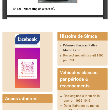
Histoire de Simca
Palmarès Simca au Rallye
Monte-Carlo
Revue Automobilia avril 1996
juin 2011
Véhicules classés
par période &
recensements
Des origines à la fin de la
Accès adhérent
guerre : 1935-1945
De la libération au rachat