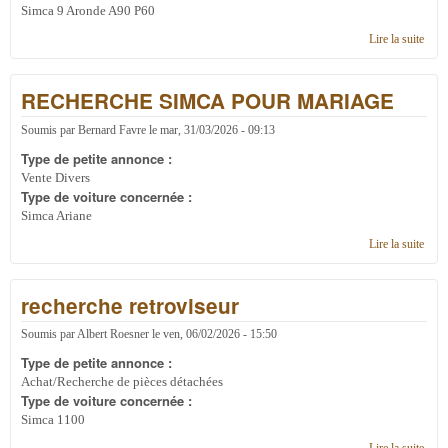
Simca 9 Aronde A90 P60
Lire la suite
de
rech
RECHERCHE SIMCA POUR MARIAGE
Soumis par
Bernard Favre
le
mar, 31/03/2026 - 09:13
Type de petite annonce :
Vente Divers
Type de voiture concernée :
Simca Ariane
Lire la suite
de
REC
SIM
recherche retroviseur
PO
MA
Soumis par
Albert Roesner
le
ven, 06/02/2026 - 15:50
Type de petite annonce :
Achat/Recherche de pièces détachées
Type de voiture concernée :
Simca 1100