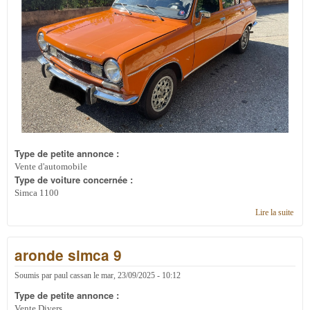
Type de petite annonce :
Vente d'automobile
Type de voiture concernée :
Simca 1100
Lire la suite
de
Simc
1100
aronde simca 9
Soumis par
paul cassan
le
mar, 23/09/2025 - 10:12
Type de petite annonce :
Vente Divers