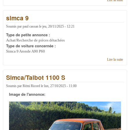
Lire la suite
de
rech
retro
simca 9
Soumis par
paul cassan
le
jeu, 20/11/2025 - 12:21
Type de petite annonce :
Achat/Recherche de pièces détachées
Type de voiture concernée :
Simca 9 Aronde A90 P60
Lire la suite
de
simc
9
Simca/Talbot 1100 S
Soumis par
Rémi Ricord
le
lun, 27/10/2025 - 11:00
Image de l'annonce: