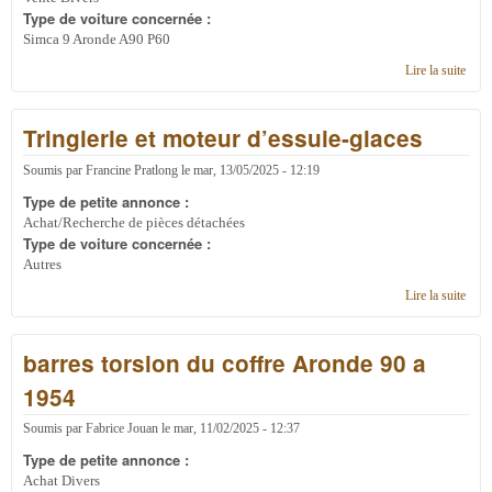
Type de voiture concernée :
Simca 9 Aronde A90 P60
Lire la suite
de
aron
simc
Tringlerie et moteur d’essuie-glaces
9
Soumis par
Francine Pratlong
le
mar, 13/05/2025 - 12:19
Type de petite annonce :
Achat/Recherche de pièces détachées
Type de voiture concernée :
Autres
Lire la suite
de
Tring
et m
barres torsion du coffre Aronde 90 a
d’ess
glac
1954
Soumis par
Fabrice Jouan
le
mar, 11/02/2025 - 12:37
Type de petite annonce :
Achat Divers