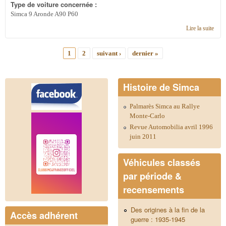
Type de voiture concernée :
Simca 9 Aronde A90 P60
Lire la suite
de
barr
torsi
1
2
suivant ›
dernier »
du
Pages
coffr
Aron
90 a
Histoire de Simca
1954
Palmarès Simca au Rallye
Monte-Carlo
Revue Automobilia avril 1996
juin 2011
Véhicules classés
par période &
recensements
Des origines à la fin de la
Accès adhérent
guerre : 1935-1945