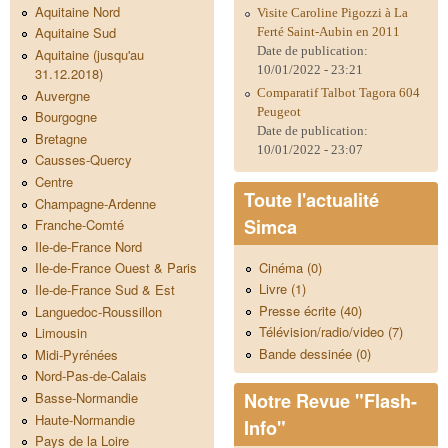
Aquitaine Nord
Visite Caroline Pigozzi à La
Aquitaine Sud
Ferté Saint-Aubin en 2011
Date de publication:
Aquitaine (jusqu'au
10/01/2022 - 23:21
31.12.2018)
Comparatif Talbot Tagora 604
Auvergne
Peugeot
Bourgogne
Date de publication:
Bretagne
10/01/2022 - 23:07
Causses-Quercy
Centre
Toute l'actualité
Champagne-Ardenne
Simca
Franche-Comté
Ile-de-France Nord
Cinéma (0)
Ile-de-France Ouest & Paris
Livre (1)
Ile-de-France Sud & Est
Presse écrite (40)
Languedoc-Roussillon
Télévision/radio/video (7)
Limousin
Bande dessinée (0)
Midi-Pyrénées
Nord-Pas-de-Calais
Notre Revue "Flash-
Basse-Normandie
Haute-Normandie
Info"
Pays de la Loire