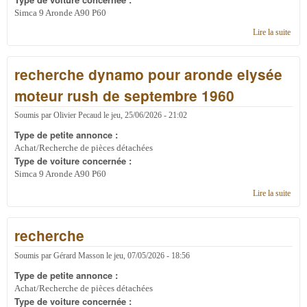
Simca 9 Aronde A90 P60
Lire la suite
de
rech
gicle
recherche dynamo pour aronde elysée
'air d
start
moteur rush de septembre 1960
3mm
pour
Soumis par
Olivier Pecaud
le
jeu, 25/06/2026 - 21:02
carb
sole
Type de petite annonce :
32P
Achat/Recherche de pièces détachées
Type de voiture concernée :
Simca 9 Aronde A90 P60
Lire la suite
de
rech
dyn
recherche
pour
aron
elys
Soumis par
Gérard Masson
le
jeu, 07/05/2026 - 18:56
mote
Type de petite annonce :
rush
Achat/Recherche de pièces détachées
sept
Type de voiture concernée :
1960