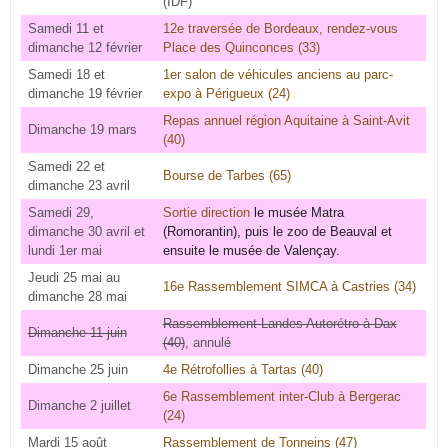
(IDF)
Samedi 11 et
12e traversée de Bordeaux, rendez-vous
dimanche 12 février
Place des Quinconces (33)
Samedi 18 et
1er salon de véhicules anciens au parc-
dimanche 19 février
expo à Périgueux (24)
Repas annuel région Aquitaine à Saint-Avit
Dimanche 19 mars
(40)
Samedi 22 et
Bourse de Tarbes (65)
dimanche 23 avril
Samedi 29,
Sortie direction
le musée Matra
dimanche 30 avril et
(Romorantin), puis le zoo de Beauval et
lundi 1er mai
ensuite le musée de Valençay.
Jeudi 25 mai au
16e Rassemblement SIMCA à Castries (34)
dimanche 28 mai
Rassemblement Landes Autorétro à Dax
Dimanche 11 juin
(40)
, annulé
Dimanche 25 juin
4e Rétrofollies à Tartas (40)
6e Rassemblement inter-Club à Bergerac
Dimanche 2 juillet
(24)
Mardi 15 août
Rassemblement de Tonneins (47)