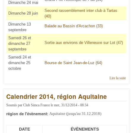
Dimanche 24 mai
Second rassemblement inter club à Tartas
Dimanche 28 juin
(40)
Dimanche 13
Balade au Bassin d'Arcachon (33)
septembre
Samedi 26 et
Sortie aux environs de Villeneuve sur Lo
t
(47)
dimanche 27
septembre
Samedi 24 et
dimanche 25
Bourse de Saint Jean-de-Luz (64)
octobre
Lire la suite
de
Cale
2015
Calendrier 2014, région Aquitaine
régi
Aqui
Soumis par
Club Simca France
le
mer, 31/12/2014 - 08:34
région de l'évènement:
Aquitaine (jusqu'au 31.12.2018)
DATE
ÉVÈNEMENTS