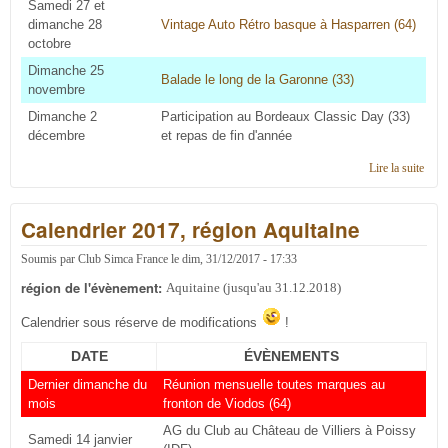
Samedi 27 et
dimanche 28
Vintage Auto Rétro basque à Hasparren (64)
octobre
Dimanche 25
Balade le long de la Garonne (33)
novembre
Dimanche 2
Participation au Bordeaux Classic Day (33)
décembre
et repas de fin d'année
Lire la suite
de
Cale
2018
Calendrier 2017, région Aquitaine
régi
Aqui
Soumis par
Club Simca France
le
dim, 31/12/2017 - 17:33
région de l'évènement:
Aquitaine (jusqu'au 31.12.2018)
Calendrier sous réserve de modifications
!
DATE
ÉVÈNEMENTS
Dernier dimanche du
Réunion mensuelle toutes marques au
mois
fronton de Viodos (64)
AG du Club au Château de Villiers à Poissy
Samedi 14 janvier