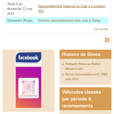
Jeudi 9 au
Rassemblement National du Club à Courpière
dimanche 12 mai
(63)
2013
Dimanche 29 juin
Premier rassemblement inter club à Tartas
Lire la suite
de
Cale
2014
régi
Aqui
Histoire de Simca
Palmarès Simca au Rallye
Monte-Carlo
Revue Automobilia avril 1996
juin 2011
Véhicules classés
par période &
recensements