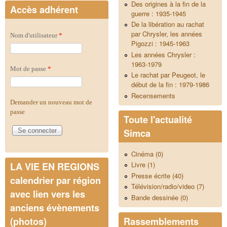
Des origines à la fin de la
Accès adhérent
guerre : 1935-1945
De la libération au rachat
par Chrysler, les années
Nom d'utilisateur
*
Pigozzi : 1945-1963
Les années Chrysler :
1963-1979
Mot de passe
*
Le rachat par Peugeot, le
début de la fin : 1979-1986
Recensements
Demander un nouveau mot de
passe
Toute l'actualité
Simca
Cinéma (0)
Livre (1)
LA VIE EN REGIONS
Presse écrite (40)
calendrier par région
Télévision/radio/video (7)
avec lien vers les
Bande dessinée (0)
anciens évènements
Rassemblements
(photos)