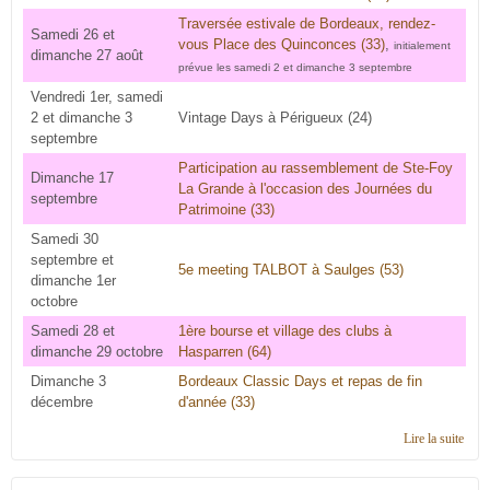
Traversée estivale de Bordeaux, rendez-
Samedi 26 et
vous Place des Quinconces (33)
,
initialement
dimanche 27 août
prévue les samedi 2 et dimanche 3 septembre
Vendredi 1er, samedi
2 et dimanche 3
Vintage Days à Périgueux (24)
septembre
Participation au rassemblement de Ste-Foy
Dimanche 17
La Grande à l'occasion des Journées du
septembre
Patrimoine (33)
Samedi 30
septembre et
5e meeting TALBOT à Saulges (53)
dimanche 1er
octobre
Samedi 28 et
1ère bourse et village des clubs à
dimanche 29 octobre
Hasparren (64)
Dimanche 3
Bordeaux Classic Days et repas de fin
décembre
d'année (33)
Lire la suite
de
Cale
2017