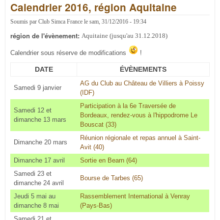
Calendrier 2016, région Aquitaine
régi
Aqui
Soumis par
Club Simca France
le
sam, 31/12/2016 - 19:34
région de l'évènement:
Aquitaine (jusqu'au 31.12.2018)
Calendrier sous réserve de modifications
!
DATE
ÉVÈNEMENTS
AG du Club au Château de Villiers à Poissy
Samedi 9 janvier
(IDF)
Participation à la 6e Traversée de
Samedi 12 et
Bordeaux, rendez-vous à l'hippodrome Le
dimanche 13 mars
Bouscat (33)
Réunion régionale et repas annuel à Saint-
Dimanche 20 mars
Avit (40)
Dimanche 17 avril
Sortie en Bearn (64)
Samedi 23 et
Bourse de Tarbes (65)
dimanche 24 avril
Jeudi 5 mai au
Rassemblement International à Venray
dimanche 8 mai
(Pays-Bas)
Samedi 21 et