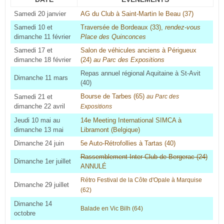
Samedi 20 janvier
AG du Club à Saint-Martin le Beau (37)
Samedi 10 et
Traversée de Bordeaux (33),
rendez-vous
dimanche 11 février
Place des Quinconces
Samedi 17 et
Salon de véhicules anciens à Périgueux
dimanche 18 février
(24)
au Parc des Expositions
Repas annuel régional Aquitaine à St-Avit
Dimanche 11 mars
(40)
Bourse de Tarbes (65)
Samedi 21 et
au Parc des
dimanche 22 avril
Expositions
Jeudi 10 mai au
14e Meeting International SIMCA à
dimanche 13 mai
Libramont (Belgique)
Dimanche 24 juin
5e Auto-Rétrofollies à Tartas (40)
Rassemblement Inter-Club de Bergerac (24)
Dimanche 1er juillet
ANNULÉ
Rétro Festival de la Côte d'Opale à Marquise
Dimanche 29 juillet
(62
)
Dimanche 14
Balade en Vic Bilh (64)
octobre