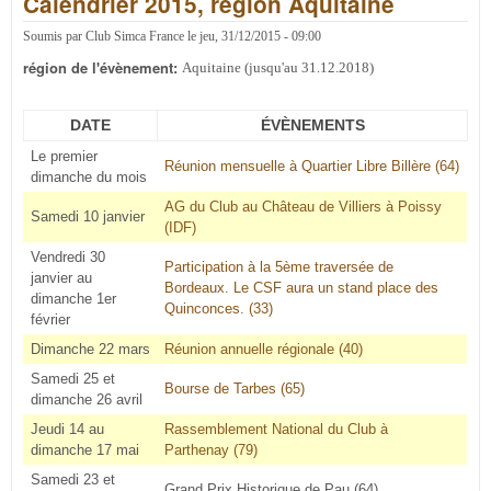
Calendrier 2015, région Aquitaine
Aqui
Soumis par
Club Simca France
le
jeu, 31/12/2015 - 09:00
région de l'évènement:
Aquitaine (jusqu'au 31.12.2018)
DATE
ÉVÈNEMENTS
Le premier
Réunion mensuelle à Quartier Libre Billère (64)
dimanche du mois
AG du Club au Château de Villiers à Poissy
Samedi 10 janvier
(IDF)
Vendredi 30
Participation à la 5ème traversée de
janvier au
Bordeaux. Le CSF aura un stand place des
dimanche 1er
Quinconces. (33)
février
Dimanche 22 mars
Réunion annuelle régionale (40)
Samedi 25 et
Bourse de Tarbes (65)
dimanche 26 avril
Jeudi 14 au
Rassemblement National du Club à
dimanche 17 mai
Parthenay (79)
Samedi 23 et
Grand Prix Historique de Pau (64)