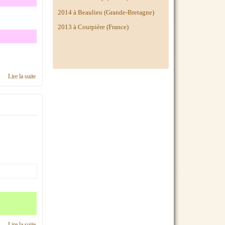
2014 à
Beaulieu (Grande-Bretagne)
2013 à Courpière (France)
Lire la suite
de Calendrier 2017, région Nord Pas-de-Calais
Lire la suite
de Calendrier 2016, région Nord Pas-de-Calais