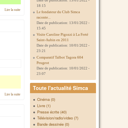
Date de publication:
13/01/2022 -
18:15
Lire la suite
de C'était en 2020, région Nord Pas-de-Calais
Le fondateur du Club Simca
raconte...
Date de publication:
13/01/2022 -
15:45
Visite Caroline Pigozzi à La Ferté
Saint-Aubin en 2011
Date de publication:
10/01/2022 -
23:21
Comparatif Talbot Tagora 604
Peugeot
Date de publication:
10/01/2022 -
23:07
Toute l'actualité Simca
Lire la suite
de Calendrier 2019, région Nord Pas-de-Calais
Cinéma (0)
Livre (1)
Presse écrite (40)
Télévision/radio/video (7)
Bande dessinée (0)