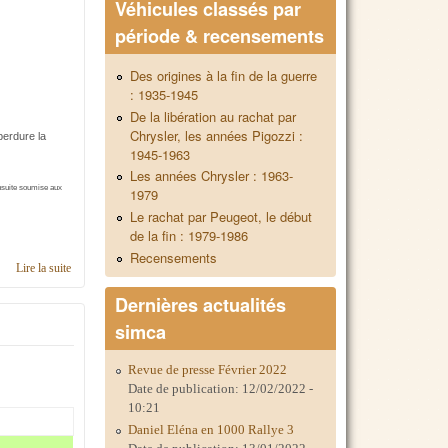
Véhicules classés par
période & recensements
Des origines à la fin de la guerre
: 1935-1945
De la libération au rachat par
Chrysler, les années Pigozzi :
perdure la
1945-1963
Les années Chrysler : 1963-
nsuite soumise aux
1979
Le rachat par Peugeot, le début
de la fin : 1979-1986
Recensements
Lire la suite
de Contacts en Nord Pas-de-Calais
Dernières actualités
simca
Revue de presse Février 2022
Date de publication:
12/02/2022 -
10:21
Daniel Eléna en 1000 Rallye 3