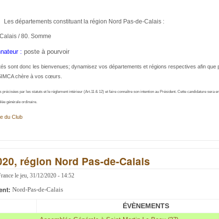
Les départements constituant la région Nord Pas-de-Calais :
-Calais / 80. Somme
nateur :
poste à pourvoir
tés sont donc les bienvenues; dynamisez vos départements et régions respectives afin que 
SIMCA chère à vos cœurs.
 précisées par les statuts et le règlement intérieur (Art.11 & 12) et faire connaître son intention au Président. Cette candidature
sera e
lée générale ordinaire.
e du Club
2020, région Nord Pas-de-Calais
France
le
jeu, 31/12/2020 - 14:52
ent:
Nord-Pas-de-Calais
ÉVÈNEMENTS