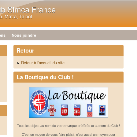
Aller au contenu principal
ub Simca France
, Matra, Talbot
ens
Nous joindre
Retour
Retour à l'accueil du site
La Boutique du Club !
Tous les objets au nom de votre marque préférée et au nom du Club !
C'est un moyen de vous faire plaisir, c'est aussi un moyen pour