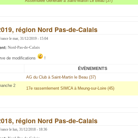
Assemblée Générale à Saint-Martin Le Beau (37)
2019, région Nord Pas-de-Calais
France
le
mar, 31/12/2019 - 15:04
ent:
Nord-Pas-de-Calais
erve de modifications
!
ÉVÈNEMENTS
AG du Club à Saint-Martin le Beau (37)
manche 2
17e rassemlement SIMCA à Meung-sur-Loire (45)
2018, région Nord Pas-de-Calais
France
le
lun, 31/12/2018 - 18:36