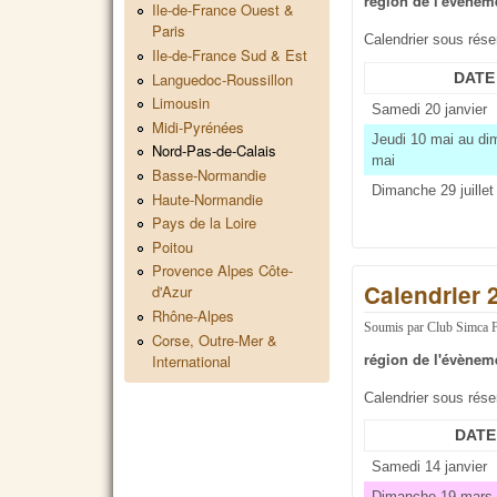
région de l'évènem
Ile-de-France Ouest &
Paris
Calendrier sous rés
Ile-de-France Sud & Est
Languedoc-Roussillon
DATE
Limousin
Samedi 20 janvier
Midi-Pyrénées
Jeudi 10 mai au d
Nord-Pas-de-Calais
mai
Basse-Normandie
Dimanche 29 juillet
Haute-Normandie
Pays de la Loire
Poitou
Provence Alpes Côte-
Calendrier 
d'Azur
Rhône-Alpes
Soumis par
Club Simca 
Corse, Outre-Mer &
région de l'évènem
International
Calendrier sous rés
DATE
Samedi 14 janvier
Dimanche 19 mars