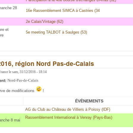
imanche 28
16e Rassemblement SIMCA à Castries (34
2e Calais'Vintage (62)
re et
5e meeting TALBOT à Saulges (53)
re
2016, région Nord Pas-de-Calais
France
le
sam, 31/12/2016 - 18:14
ent:
Nord-Pas-de-Calais
erve de modifications
!
ÉVÈNEMENTS
AG du Club au Château de Villiers à Poissy (IDF)
Rassemblement International à Venray (Pays-Bas)
anche 8 mai