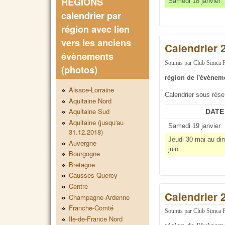
REGIONS
Samedi 18 janvier
calendrier par
région avec lien
vers les anciens
Calendrier 
évènements
Soumis par
Club Simca 
(photos)
région de l'évènem
Alsace-Lorraine
Calendrier sous rés
Aquitaine Nord
Aquitaine Sud
DATE
Aquitaine (jusqu'au
Samedi 19 janvier
31.12.2018)
Jeudi 30 mai au di
Auvergne
juin
Bourgogne
Bretagne
Causses-Quercy
Centre
Calendrier 
Champagne-Ardenne
Franche-Comté
Soumis par
Club Simca 
Ile-de-France Nord