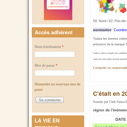
59. Nord / 62. Pas-de
contacter
Coordon
Accès adhérent
Toutes les bonnes volon
présence de la marque 
Nom d'utilisateur
*
Celle-ci devra remplir les conditions
votes lors de la plus proche assemb
Mot de passe
*
Contacter un responsabl
Demander un nouveau mot de
passe
C'était en 
Soumis par
Club Simca 
région de l'évènem
LA VIE EN
DATE