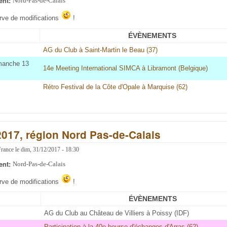
ent:
Nord-Pas-de-Calais
erve de modifications
!
ÉVÈNEMENTS
AG du Club à Saint-Martin le Beau (37)
imanche 13
14e Meeting International SIMCA à Libramont (Belgique)
Rétro Festival de la Côte d'Opale à Marquise (62)
2017, région Nord Pas-de-Calais
France
le
dim, 31/12/2017 - 18:30
ent:
Nord-Pas-de-Calais
erve de modifications
!
ÉVÈNEMENTS
AG du Club au Château de Villiers à Poissy (IDF)
Participation à la 40e bourse d'échanges d'Arras (62)