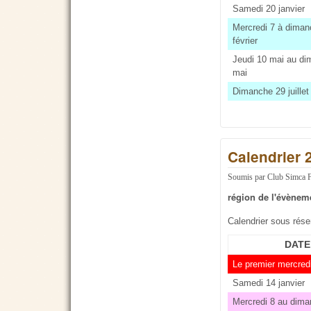
Samedi 20 janvier
Mercredi 7 à diman
février
Jeudi 10 mai au d
mai
Dimanche 29 juillet
Calendrier 
Soumis par
Club Simca 
région de l'évènem
Calendrier sous rés
DATE
Le premier mercred
Samedi 14 janvier
Mercredi 8 au dima