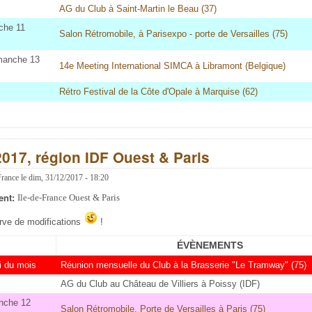
AG du Club à Saint-Martin le Beau (37)
che 11
Salon Rétromobile, à Parisexpo - porte de Versailles (75)
imanche 13
14e Meeting International SIMCA à Libramont (Belgique)
Rétro Festival de la Côte d'Opale à Marquise (62)
2017, région IDF Ouest & Paris
France
le
dim, 31/12/2017 - 18:20
ent:
Ile-de-France Ouest & Paris
erve de modifications
!
ÉVÈNEMENTS
i du mois
Réunion mensuelle du Club à la Brasserie "Le Tramway" (75)
AG du Club au Château de Villiers à Poissy (IDF)
nche 12
Salon Rétromobile, Porte de Versailles à Paris (75)