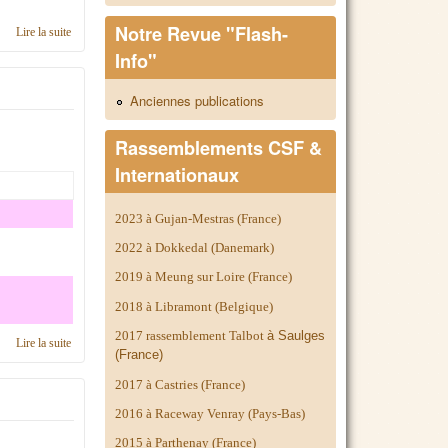
Notre Revue "Flash-
Lire la suite
de C'était en 2022, région IDF ouest & Paris
Info"
Anciennes publications
Rassemblements CSF &
Internationaux
2023 à Gujan-Mestras (France)
2022 à Dokkedal (Danemark)
2019 à Meung sur Loire (France)
2018 à Libramont (Belgique)
2017 rassemblement Talbot
à Saulges
Lire la suite
de C'était en 2021, région IDF ouest & Paris
(France)
2017 à Castries (France)
2016 à Raceway Venray (Pays-Bas)
2015 à Parthenay (France)