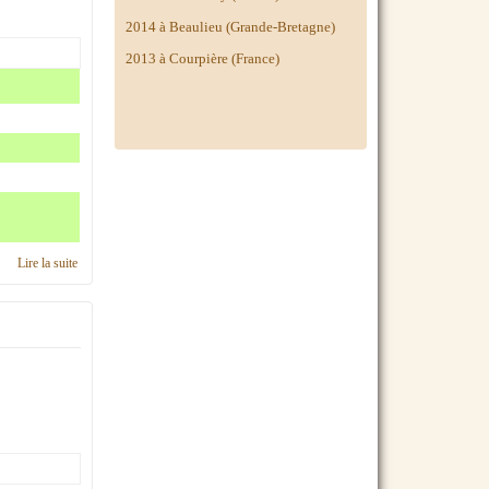
2014 à
Beaulieu (Grande-Bretagne)
2013 à Courpière (France)
Lire la suite
de C'était en 2020, région IDF ouest & Paris