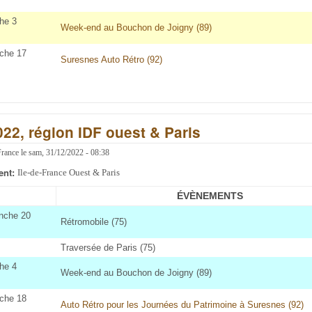
he 3
Week-end au Bouchon de Joigny (89)
che 17
Suresnes Auto Rétro (92)
022, région IDF ouest & Paris
France
le
sam, 31/12/2022 - 08:38
ent:
Ile-de-France Ouest & Paris
ÉVÈNEMENTS
nche 20
Rétromobile (75)
Traversée de Paris (75)
he 4
Week-end au Bouchon de Joigny (89)
che 18
Auto Rétro pour les Journées du Patrimoine à Suresnes (92)