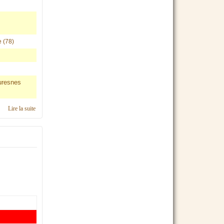
 (78)
Suresnes
Lire la suite
de Calendrier 2019, région IDF Ouest & Paris