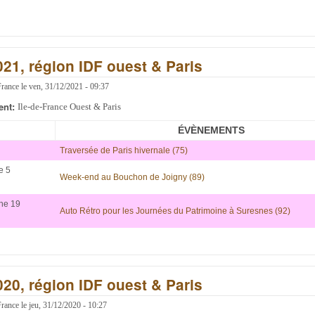
021, région IDF ouest & Paris
France
le
ven, 31/12/2021 - 09:37
ent:
Ile-de-France Ouest & Paris
ÉVÈNEMENTS
Traversée de Paris hivernale (75)
e 5
Week-end au Bouchon de Joigny (89)
he 19
Auto Rétro pour les Journées du Patrimoine à Suresnes (92)
020, région IDF ouest & Paris
France
le
jeu, 31/12/2020 - 10:27