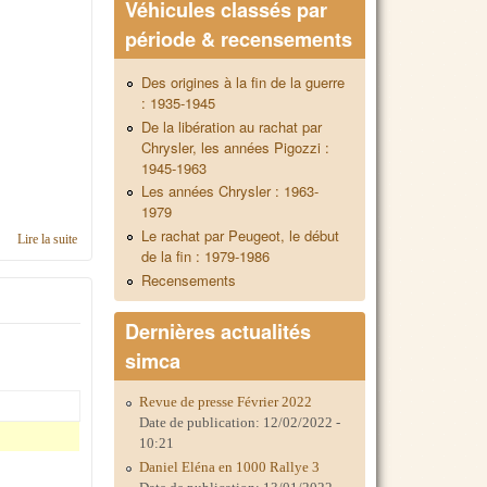
Véhicules classés par
période & recensements
Des origines à la fin de la guerre
: 1935-1945
De la libération au rachat par
Chrysler, les années Pigozzi :
1945-1963
Les années Chrysler : 1963-
1979
Le rachat par Peugeot, le début
Lire la suite
de Contacts en région Ile-de-France Ouest & Paris
de la fin : 1979-1986
Recensements
Dernières actualités
simca
Revue de presse Février 2022
Date de publication:
12/02/2022 -
10:21
Daniel Eléna en 1000 Rallye 3