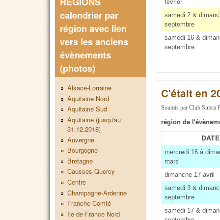
REGIONS
février
calendrier par
samedi 2 & dimanc
septembre
région avec lien
samedi 16 & diman
vers les anciens
septembre
évènements
(photos)
Alsace-Lorraine
C'était en 2
Aquitaine Nord
Aquitaine Sud
Soumis par
Club Simca 
Aquitaine (jusqu'au
région de l'évènem
31.12.2018)
DATE
Auvergne
Bourgogne
mercredi 16 à dima
Bretagne
mars
Causses-Quercy
dimanche 17 avril
Centre
samedi 3 & dimanc
Champagne-Ardenne
septembre
Franche-Comté
samedi 17 & diman
Ile-de-France Nord
septembre