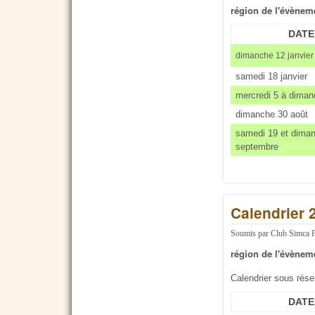
région de l'évènem
DATE
dimanche 12 janvier
samedi 18 janvier
mercredi 5 à dimanc
dimanche 30 août
samedi 19 et dima
septembre
Calendrier 
Soumis par
Club Simca 
région de l'évènem
Calendrier sous rés
DATE