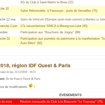
AG du Club à Saint-Martin le Beau (37)
che 10
Salon Rétromobile, à Parisexpo - porte de Versailles (75)
nche 12 mai
Salon de Véhicule d'Epoque (auto-moto-camion) à Mantes La Jolie
manche 2 juin
17e rassemlement SIMCA à Meung-sur-Loire (45)
embre
Participation aux "Bouchons de Joigny" (89)
nche 22
Participation aux journées du patrimoine à la manifestation "
Auto Rétro" (92)
2018, région IDF Ouest & Paris
France
le
lun, 31/12/2018 - 18:51
ent:
Ile-de-France Ouest & Paris
erve de modifications
!
ÉVÈNEMENTS
i du mois
Réunion mensuelle du Club à la Brasserie "Le Tramway" (75)