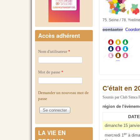
75. Seine / 78. Yvelin
contacter
Coordon
Accès adhérent
Nom d'utilisateur
*
Mot de passe
*
C'était en 2
Demander un nouveau mot de
Soumis par
Club Simca 
passe
région de l'évènem
DATE
dimanche 15 janvie
LA VIE EN
er
mercredi 1
à dima