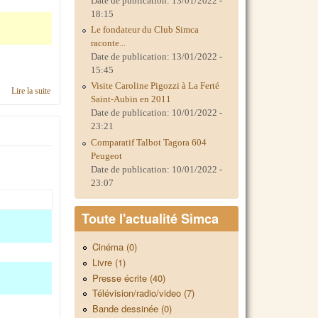
Date de publication:
13/01/2022 -
18:15
Le fondateur du Club Simca
raconte...
Date de publication:
13/01/2022 -
15:45
Visite Caroline Pigozzi à La Ferté
Lire la suite
de C'était en 2023, région IDF ouest & Paris
Saint-Aubin en 2011
Date de publication:
10/01/2022 -
23:21
Comparatif Talbot Tagora 604
Peugeot
Date de publication:
10/01/2022 -
23:07
Toute l'actualité Simca
Cinéma (0)
Livre (1)
Presse écrite (40)
Télévision/radio/video (7)
Bande dessinée (0)