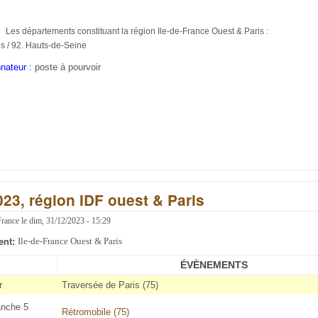
Les départements constituant la région Ile-de-France Ouest & Paris :
es / 92. Hauts-de-Seine
nateur :
poste à pourvoir
023, région IDF ouest & Paris
France
le
dim, 31/12/2023 - 15:29
ent:
Ile-de-France Ouest & Paris
ÉVÈNEMENTS
r
Traversée de Paris (75)
nche 5
Rétromobile (75)