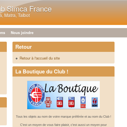
Aller au contenu principal
ub Simca France
, Matra, Talbot
ens
Nous joindre
Retour
Retour à l'accueil du site
La Boutique du Club !
Tous les objets au nom de votre marque préférée et au nom du Club !
C'est un moyen de vous faire plaisir, c'est aussi un moyen pour