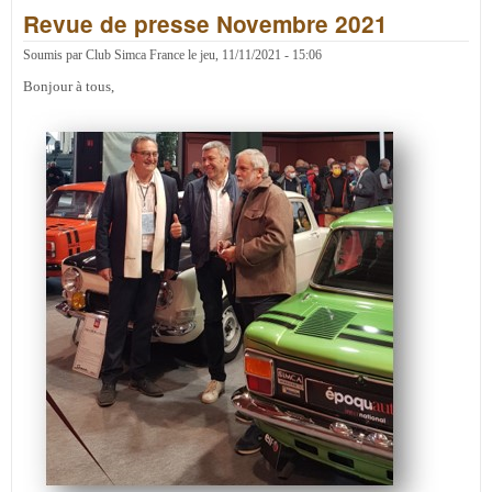
Revue de presse Novembre 2021
pres
Févr
2022
Soumis par
Club Simca France
le
jeu, 11/11/2021 - 15:06
Bonjour à tous,