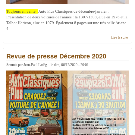
Toujours en vente :
Auto Plus Classiques de décembre-janvier :
Présentation de deux voitures de l'année : la 1307/1308, élue en 1976 et la
Talbot Horizon, élue en 1979. Également 8 pages sur une très belle Ariane
4 !
Lire la suite
de
Revu
de
Revue de presse Décembre 2020
pres
Janv
2021
Soumis par
Jean-Paul Ladég...
le
dim, 06/12/2020 - 20:01