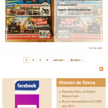
Lire la suite
de R
de p
Déce
1
2
3
4
suivant ›
dernier »
2020
Pages
Histoire de Simca
Palmarès Simca au Rallye
Monte-Carlo
Revue Automobilia avril 1996
juin 2011