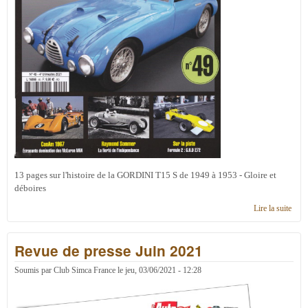
13 pages sur l'histoire de la GORDINI T15 S de 1949 à 1953 - Gloire et
déboires
Lire la suite
de
Auto
n°49
Revue de presse Juin 2021
4èm
trime
2021
Soumis par
Club Simca France
le
jeu, 03/06/2021 - 12:28