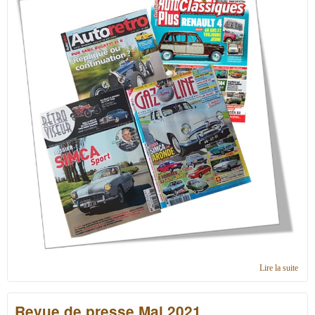
Lire la suite
de
Revu
de
Revue de presse Mai 2021
pres