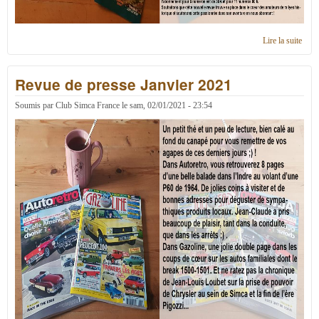
Lire la suite
de
Revu
de
Revue de presse Janvier 2021
pres
Févr
2021
Soumis par
Club Simca France
le
sam, 02/01/2021 - 23:54