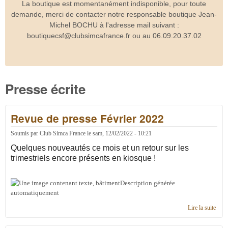
La boutique est momentanément indisponible, pour toute
demande, merci de contacter notre responsable boutique Jean-
Michel BOCHU à l'adresse mail suivant :
boutiquecsf@clubsimcafrance.fr ou au 06.09.20.37.02
Presse écrite
Revue de presse Février 2022
Soumis par
Club Simca France
le
sam, 12/02/2022 - 10:21
Quelques nouveautés ce mois et un retour sur les
trimestriels encore présents en kiosque !
Lire la suite
de
Revu
de