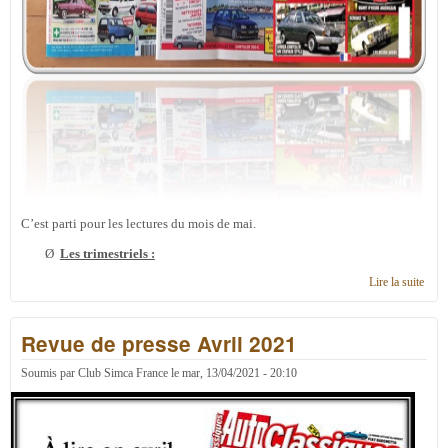
C’est parti pour les lectures du mois de mai.
Ø
Les trimestriels :
Lire la suite
de
Revu
de
Revue de presse Avril 2021
pres
Mai
2021
Soumis par
Club Simca France
le
mar, 13/04/2021 - 20:10