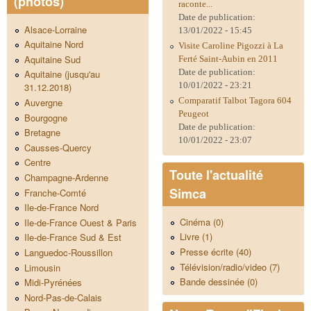
(photos)
raconte...
Date de publication:
Alsace-Lorraine
13/01/2022 - 15:45
Aquitaine Nord
Visite Caroline Pigozzi à La
Aquitaine Sud
Ferté Saint-Aubin en 2011
Date de publication:
Aquitaine (jusqu'au
10/01/2022 - 23:21
31.12.2018)
Comparatif Talbot Tagora 604
Auvergne
Peugeot
Bourgogne
Date de publication:
Bretagne
10/01/2022 - 23:07
Causses-Quercy
Centre
Toute l'actualité
Champagne-Ardenne
Simca
Franche-Comté
Ile-de-France Nord
Cinéma (0)
Ile-de-France Ouest & Paris
Livre (1)
Ile-de-France Sud & Est
Presse écrite (40)
Languedoc-Roussillon
Télévision/radio/video (7)
Limousin
Bande dessinée (0)
Midi-Pyrénées
Nord-Pas-de-Calais