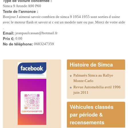
Type de voiture concernée :
Simca 9 Aronde A90 P60
Texte de l'annonce :
Bonjour J aimerai savoir combien de simca 9 1954 1955 sont sorties d usine
avec le moteur flash et savoir si c est un modele rare ou pas .Merci de votre aide
.
Email:
jeanpaulcassan@hotmail.fr
Prix €:
0.00
No de téléphone:
0683247359
Histoire de Simca
Palmarès Simca au Rallye
Monte-Carlo
Revue Automobilia avril 1996
juin 2011
Véhicules classés
par période &
recensements