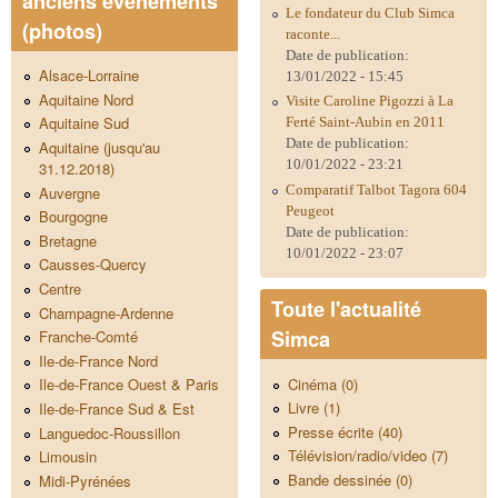
anciens évènements
Le fondateur du Club Simca
(photos)
raconte...
Date de publication:
Alsace-Lorraine
13/01/2022 - 15:45
Aquitaine Nord
Visite Caroline Pigozzi à La
Aquitaine Sud
Ferté Saint-Aubin en 2011
Date de publication:
Aquitaine (jusqu'au
10/01/2022 - 23:21
31.12.2018)
Comparatif Talbot Tagora 604
Auvergne
Peugeot
Bourgogne
Date de publication:
Bretagne
10/01/2022 - 23:07
Causses-Quercy
Centre
Toute l'actualité
Champagne-Ardenne
Simca
Franche-Comté
Ile-de-France Nord
Cinéma (0)
Ile-de-France Ouest & Paris
Livre (1)
Ile-de-France Sud & Est
Presse écrite (40)
Languedoc-Roussillon
Télévision/radio/video (7)
Limousin
Bande dessinée (0)
Midi-Pyrénées