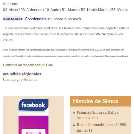
Ardenne :
02. Aisne / 08. Ardennes / 10. Aude / 51. Marne / 52. Haute-Marne / 55. Meuse
contacter
Coordonnateur :
poste à pourvoir
Toutes les bonnes volontés sont donc les bienvenues; dynamisez vos départements et
régions respectives afin que perdure la présence de la marque SIMCA chère à vos
cœurs.
Celle-ci devra remplir les conditions précisées par les statuts et le règlement intérieur (Art.11 & 12) et faire connaître son
intention au Président. Cette candidature
sera ensuite soumise aux votes lors de la plus proche assemblée générale ordinaire.
Contacter un responsable du Club
actualités régionales:
Champagne-Ardenne
Histoire de Simca
Palmarès Simca au Rallye
Monte-Carlo
Revue Automobilia avril 1996
juin 2011