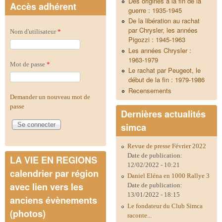
Des origines à la fin de la
Accès adhérent
guerre : 1935-1945
De la libération au rachat
par Chrysler, les années
Nom d'utilisateur
*
Pigozzi : 1945-1963
Les années Chrysler :
1963-1979
Mot de passe
*
Le rachat par Peugeot, le
début de la fin : 1979-1986
Recensements
Demander un nouveau mot de
passe
Dernières actualités
simca
Revue de presse Février 2022
Date de publication:
LA VIE EN REGIONS
12/02/2022 - 10:21
calendrier par région
Daniel Eléna en 1000 Rallye 3
avec lien vers les
Date de publication:
13/01/2022 - 18:15
anciens évènements
Le fondateur du Club Simca
(photos)
raconte...