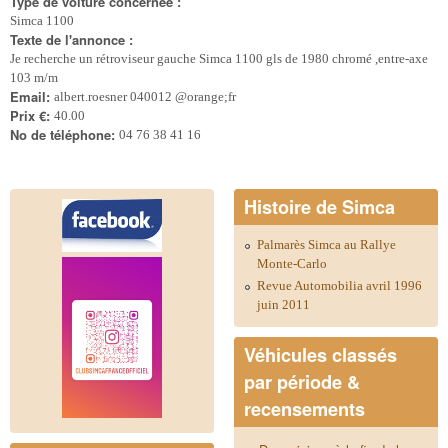
Type de voiture concernée :
Simca 1100
Texte de l'annonce :
Je recherche un rétroviseur gauche Simca 1100 gls de 1980 chromé ,entre-axe
103 m/m
Email:
albert.roesner 040012 @orange;fr
Prix €:
40.00
No de téléphone:
04 76 38 41 16
Histoire de Simca
Palmarès Simca au Rallye
Monte-Carlo
Revue Automobilia avril 1996
juin 2011
Véhicules classés
par période &
recensements