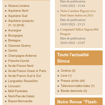
Date de publication:
Alsace-Lorraine
13/01/2022 - 15:45
Aquitaine Nord
Visite Caroline Pigozzi à La
Aquitaine Sud
Ferté Saint-Aubin en 2011
Date de publication:
Aquitaine (jusqu'au
10/01/2022 - 23:21
31.12.2018)
Comparatif Talbot Tagora 604
Auvergne
Peugeot
Bourgogne
Date de publication:
Bretagne
10/01/2022 - 23:07
Causses-Quercy
Centre
Toute l'actualité
Champagne-Ardenne
Simca
Franche-Comté
Ile-de-France Nord
Cinéma (0)
Ile-de-France Ouest & Paris
Livre (1)
Ile-de-France Sud & Est
Presse écrite (40)
Languedoc-Roussillon
Télévision/radio/video (7)
Limousin
Bande dessinée (0)
Midi-Pyrénées
Nord-Pas-de-Calais
Notre Revue "Flash-
Basse-Normandie