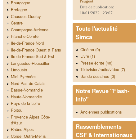
Peugeot
Bourgogne
Date de publication:
Bretagne
10/01/2022 - 23:07
Causses-Quercy
Centre
Toute l'actualité
Champagne-Ardenne
Simca
Franche-Comté
Ile-de-France Nord
Cinéma (0)
Ile-de-France Ouest & Paris
Livre (1)
Ile-de-France Sud & Est
Presse écrite (40)
Languedoc-Roussillon
Télévision/radio/video (7)
Limousin
Bande dessinée (0)
Midi-Pyrénées
Nord-Pas-de-Calais
Notre Revue "Flash-
Basse-Normandie
Haute-Normandie
Info"
Pays de la Loire
Poitou
Anciennes publications
Provence Alpes Côte-
d'Azur
Rassemblements
Rhône-Alpes
CSF & Internationaux
Corse, Outre-Mer &