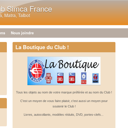
Aller au contenu principal
ub Simca France
, Matra, Talbot
ens
Nous joindre
La Boutique du Club !
Tous les objets au nom de votre marque préférée et au nom du Club !
C'est un moyen de vous faire plaisir, c'est aussi un moyen pour
soutenir le Club !
Livres, autocollants, modèles réduits, DVD, portes-clefs...