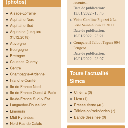
(photos)
raconte...
Date de publication:
Alsace-Lorraine
13/01/2022 - 15:45
Aquitaine Nord
Visite Caroline Pigozzi à La
Aquitaine Sud
Ferté Saint-Aubin en 2011
Date de publication:
Aquitaine (jusqu'au
10/01/2022 - 23:21
31.12.2018)
Comparatif Talbot Tagora 604
Auvergne
Peugeot
Bourgogne
Date de publication:
Bretagne
10/01/2022 - 23:07
Causses-Quercy
Centre
Toute l'actualité
Champagne-Ardenne
Simca
Franche-Comté
Ile-de-France Nord
Cinéma (0)
Ile-de-France Ouest & Paris
Livre (1)
Ile-de-France Sud & Est
Presse écrite (40)
Languedoc-Roussillon
Télévision/radio/video (7)
Limousin
Bande dessinée (0)
Midi-Pyrénées
Nord-Pas-de-Calais