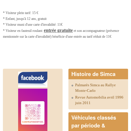
*
Visiteur plein tarif: 15 €
*
Enfant, jusqu'à 12 ans, gratuit
*
Visiteur muni d'une carte d'invalidité:
11€
entrée gratuite
*
Visiteur en fauteuil roulant:
et son accompagnateur (présence
mentionnée sur la carte d'invalidité) bénéficie d'une entrée au tarif réduit de 11€
6
.
Histoire de Simca
Palmarès Simca au Rallye
Monte-Carlo
Revue Automobilia avril 1996
juin 2011
Véhicules classés
par période &