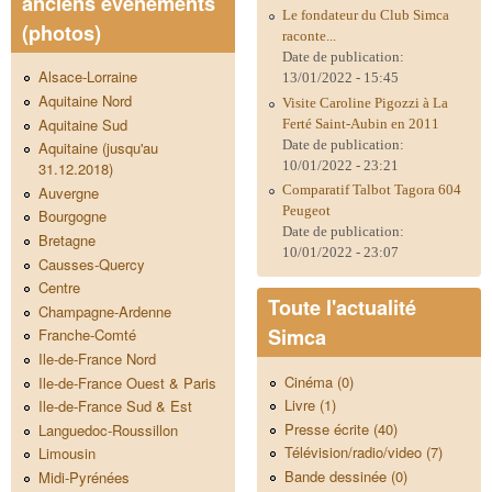
anciens évènements
Le fondateur du Club Simca
(photos)
raconte...
Date de publication:
Alsace-Lorraine
13/01/2022 - 15:45
Aquitaine Nord
Visite Caroline Pigozzi à La
Aquitaine Sud
Ferté Saint-Aubin en 2011
Date de publication:
Aquitaine (jusqu'au
10/01/2022 - 23:21
31.12.2018)
Comparatif Talbot Tagora 604
Auvergne
Peugeot
Bourgogne
Date de publication:
Bretagne
10/01/2022 - 23:07
Causses-Quercy
Centre
Toute l'actualité
Champagne-Ardenne
Simca
Franche-Comté
Ile-de-France Nord
Cinéma (0)
Ile-de-France Ouest & Paris
Livre (1)
Ile-de-France Sud & Est
Presse écrite (40)
Languedoc-Roussillon
Télévision/radio/video (7)
Limousin
Bande dessinée (0)
Midi-Pyrénées