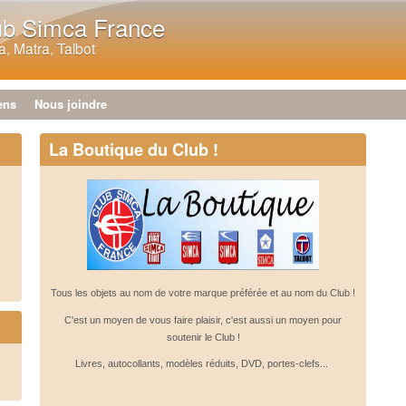
Aller au contenu principal
ub Simca France
, Matra, Talbot
ens
Nous joindre
La Boutique du Club !
Tous les objets au nom de votre marque préférée et au nom du Club !
C'est un moyen de vous faire plaisir, c'est aussi un moyen pour
soutenir le Club !
Livres, autocollants, modèles réduits, DVD, portes-clefs...