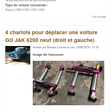
Achat/Recherche de pièces détachées
Type de voiture concernée :
Simca 1300-1500 1301-1501
Lire la suite
de
embr
4 chariots pour déplacer une voiture
GO JAK 6200 neuf (droit et gauche)
Soumis par
Romain Loiseau
le
sam, 24/08/2024 - 11:50
Image de l'annonce: