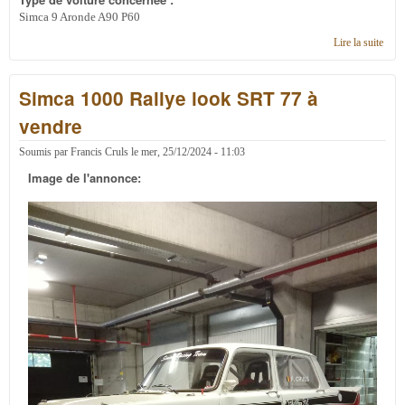
Simca 9 Aronde A90 P60
Lire la suite
de
Cher
hayo
Simca 1000 Rallye look SRT 77 à
arriè
pour
vendre
Inte
de 1
Soumis par
Francis Cruls
le
mer, 25/12/2024 - 11:03
Image de l'annonce: