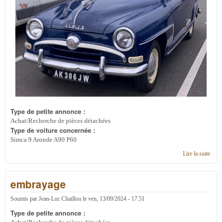
Type de petite annonce :
Achat/Recherche de pièces détachées
Type de voiture concernée :
Simca 9 Aronde A90 P60
Lire la suite
de
enjol
clign
embrayage
AV
AR
DE 
Soumis par
Jean-Luc Chaillou
le
ven, 13/09/2024 - 17:51
Type de petite annonce :