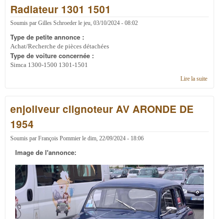
Radiateur 1301 1501
Rall
look
SRT
Soumis par
Gilles Schroeder
le
jeu, 03/10/2024 - 08:02
77 à
Type de petite annonce :
vend
Achat/Recherche de pièces détachées
Type de voiture concernée :
Simca 1300-1500 1301-1501
Lire la suite
de
Radi
1301
enjoliveur clignoteur AV ARONDE DE
1501
1954
Soumis par
François Pommier
le
dim, 22/09/2024 - 18:06
Image de l'annonce: