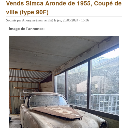
Vends Simca Aronde de 1955, Coupé de
dépl
une
ville (type 90F)
voitu
GO
Soumis par
Anonyme (non vérifié)
le
jeu, 23/05/2024 - 15:36
JAK
6200
Image de l'annonce:
neuf
(droi
gauc