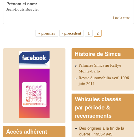
Prénom et nom:
Jean-Louis Bouvier
Lire la suite
de
Vend
Simc
« premier
‹ précédent
1
2
Aron
Pages
de
1955
Cou
Histoire de Simca
de vi
(type
Palmarès Simca au Rallye
90F)
Monte-Carlo
Revue Automobilia avril 1996
juin 2011
Véhicules classés
par période &
recensements
Des origines à la fin de la
Accès adhérent
guerre : 1935-1945