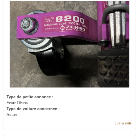
Type de petite annonce :
Vente Divers
Type de voiture concernée :
Autres
Lire la suite
de 4
chari
pour