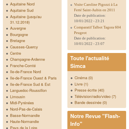
Aquitaine Nord
Visite Caroline Pigozzi à La
Aquitaine Sud
Ferté Saint-Aubin en 2011
Date de publication:
Aquitaine (jusqu'au
10/01/2022 - 23:21
31.12.2018)
Comparatif Talbot Tagora 604
Auvergne
Peugeot
Bourgogne
Date de publication:
Bretagne
10/01/2022 - 23:07
Causses-Quercy
Centre
Toute l'actualité
Champagne-Ardenne
Simca
Franche-Comté
Ile-de-France Nord
Cinéma (0)
Ile-de-France Ouest & Paris
Livre (1)
Ile-de-France Sud & Est
Presse écrite (40)
Languedoc-Roussillon
Télévision/radio/video (7)
Limousin
Bande dessinée (0)
Midi-Pyrénées
Nord-Pas-de-Calais
Notre Revue "Flash-
Basse-Normandie
Haute-Normandie
Info"
Pays de la Loire