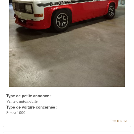
Type de petite annonce :
Vente d'automobile
Type de voiture concernée :
Simca 1000
Lire la suite
de
Simc
1000