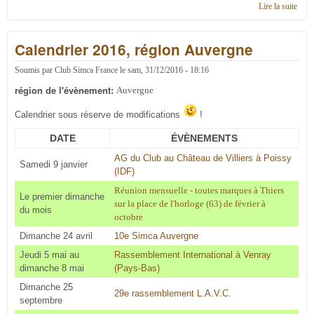
Lire la suite
de
Cale
2017
Calendrier 2016, région Auvergne
régi
Auve
Soumis par
Club Simca France
le
sam, 31/12/2016 - 18:16
région de l'évènement:
Auvergne
Calendrier sous réserve de modifications
!
DATE
ÉVÈNEMENTS
AG du Club au Château de Villiers à Poissy
Samedi 9 janvier
(IDF)
Réunion mensuelle - toutes marques à Thiers
Le premier dimanche
sur la place de l'horloge (63) de février à
du mois
octobre
Dimanche 24 avril
10e Simca Auvergne
Jeudi 5 mai au
Rassemblement International à Venray
dimanche 8 mai
(Pays-Bas)
Dimanche 25
29e rassemblement L.A.V.C.
septembre