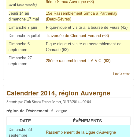
9ème Simca Auvergne (63)
avril (
)
date modifiée
Jeudi 14 au
15e Rassemblement Simca à Parthenay
dimanche 17 mai
(Deux-Sèvres)
Dimanche 7 juin
Pique-nique et visite à la bourse de Feurs (42)
Dimanche 5 juillet
Traversée de Clermont-Ferrand (63)
Dimanche 6
Pique-nique et visite au rassemblement de
septembre
Charade (63)
Dimanche 27
28ème rassemblemnet L.A.V.C. (63)
septembre
Lire la suite
de
Cale
2015
Calendrier 2014, région Auvergne
régi
Auve
Soumis par
Club Simca France
le
mer, 31/12/2014 - 09:04
région de l'évènement:
Auvergne
DATE
ÉVÈNEMENTS
Dimanche 28
Rassemblement de la Ligue d'Auvergne
septembre