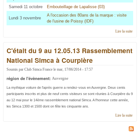
Samedi 11 octobre
Embouteillage de Lapalisse (03)
A l'occasion des 80ans de la marque : visite
Lundi 3 novembre
de l'usine de Poissy (IDF)
Lire la suite
de
Cale
2014
C'était du 9 au 12.05.13 Rassemblement
régi
Auve
National Simca à Courpière
Soumis par
Club Simca France
le
mar, 17/06/2014 - 17:57
région de l'évènement:
Auvergne
La mythique voiture de l'après guerre a rendez-vous en Auvergne. Deux cents
participants inscrits et plus de neuf cents visiteurs se sont réunies à Courpière du 9
au 12 mai pour le 14ème rassemblement national Simca. A l'honneur cette année,
les Simca 1300 et 1500 dont on fête les cinquante ans.
Lire la suite
de C'
au 1
Rass
Nati
à Co