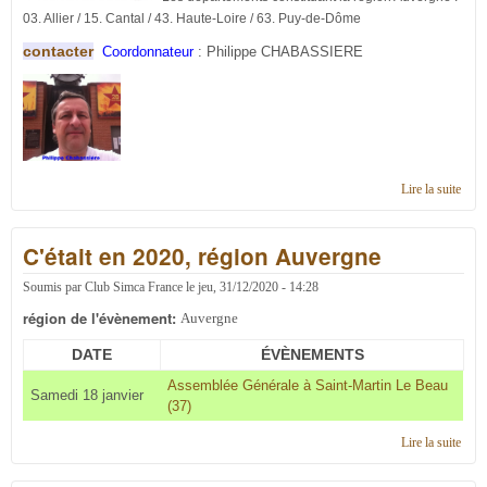
03. Allier / 15. Cantal / 43. Haute-Loire / 63. Puy-de-Dôme
contacter
Coordonnateur
:
Philippe CHABASSIERE
Lire la suite
de
Cont
en r
C'était en 2020, région Auvergne
Auve
Soumis par
Club Simca France
le
jeu, 31/12/2020 - 14:28
région de l'évènement:
Auvergne
DATE
ÉVÈNEMENTS
Assemblée Générale à Saint-Martin Le Beau
Samedi 18 janvier
(37)
Lire la suite
de C'
en 2
régi