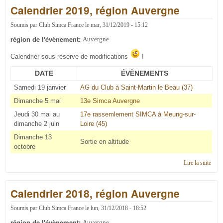
Calendrier 2019, région Auvergne
Auve
Soumis par
Club Simca France
le
mar, 31/12/2019 - 15:12
région de l'évènement:
Auvergne
Calendrier sous réserve de modifications
!
DATE
ÉVÈNEMENTS
Samedi 19 janvier
AG du Club à Saint-Martin le Beau (37)
Dimanche 5 mai
13e Simca Auvergne
Jeudi 30 mai au
17e rassemlement SIMCA à Meung-sur-
dimanche 2 juin
Loire (45)
Dimanche 13
Sortie en altitude
octobre
Lire la suite
de
Cale
2019
Calendrier 2018, région Auvergne
régi
Auve
Soumis par
Club Simca France
le
lun, 31/12/2018 - 18:52
région de l'évènement:
Auvergne