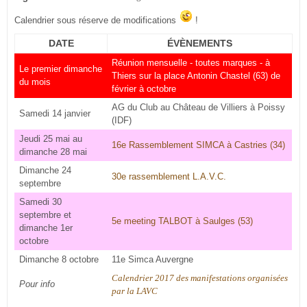
Calendrier sous réserve de modifications
!
DATE
ÉVÈNEMENTS
Réunion mensuelle - toutes marques - à
Le premier dimanche
Thiers sur la place Antonin Chastel (63) de
du mois
février à octobre
AG du Club au Château de Villiers à Poissy
Samedi 14 janvier
(IDF)
Jeudi 25 mai au
16e Rassemblement SIMCA à Castries (34)
dimanche 28 mai
Dimanche 24
30e rassemblement L.A.V.C.
septembre
Samedi 30
septembre et
5e meeting TALBOT à Saulges (53)
dimanche 1er
octobre
Dimanche 8 octobre
11e Simca Auvergne
Calendrier 2017 des manifestations organisées
Pour info
par la LAVC