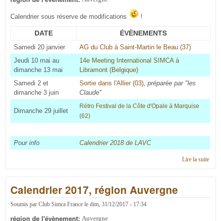
Calendrier sous réserve de modifications
!
DATE
ÉVÈNEMENTS
Samedi 20 janvier
AG du Club à Saint-Martin le Beau (37)
Jeudi 10 mai au
14e Meeting International SIMCA à
dimanche 13 mai
Libramont (Belgique)
Samedi 2 et
Sortie dans l'Allier (03)
,
préparée par "les
dimanche 3 juin
Claude"
Rétro Festival de la Côte d'Opale à Marquise
Dimanche 29 juillet
(62
)
Pour info
Calendrier 2018 de LAVC
Lire la suite
de
Cale
2018
Calendrier 2017, région Auvergne
régi
Auve
Soumis par
Club Simca France
le
dim, 31/12/2017 - 17:34
région de l'évènement:
Auvergne