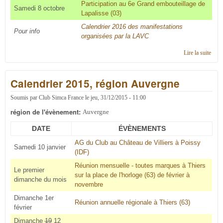
Participation au 6e Grand embouteillage de
Samedi 8 octobre
Lapalisse (03)
Calendrier 2016 des manifestations
Pour info
organisées par la LAVC
Lire la suite
de
Cale
2016
Calendrier 2015, région Auvergne
régi
Auve
Soumis par
Club Simca France
le
jeu, 31/12/2015 - 11:00
région de l'évènement:
Auvergne
DATE
ÉVÈNEMENTS
AG du Club au Château de Villiers à Poissy
Samedi 10 janvier
(IDF)
Réunion mensuelle - toutes marques à Thiers
Le premier
sur la place de l'horloge (63) de février à
dimanche du mois
novembre
Dimanche 1er
Réunion annuelle régionale à Thiers (63)
février
Dimanche
19
12