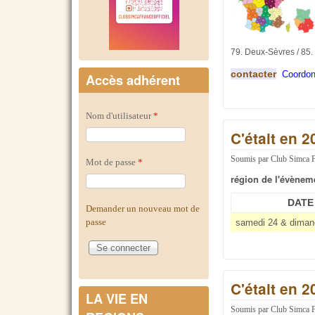
79. Deux-Sèvres / 85.
contacter
Coordon
Accès adhérent
Nom d'utilisateur
*
C'était en 2
Soumis par
Club Simca 
Mot de passe
*
région de l'évènem
DATE
Demander un nouveau mot de
passe
samedi 24 & dimanc
C'était en 2
LA VIE EN
Soumis par
Club Simca 