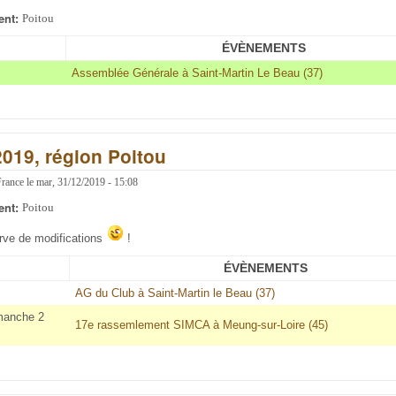
ent:
Poitou
ÉVÈNEMENTS
Assemblée Générale à Saint-Martin Le Beau (37)
2019, région Poitou
France
le
mar, 31/12/2019 - 15:08
ent:
Poitou
erve de modifications
!
ÉVÈNEMENTS
AG du Club à Saint-Martin le Beau (37)
manche 2
17e rassemlement SIMCA à Meung-sur-Loire (45)