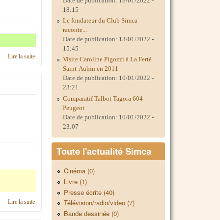
Date de publication:
13/01/2022 -
18:15
Le fondateur du Club Simca
raconte...
Date de publication:
13/01/2022 -
15:45
Lire la suite
de C'était en 2020, région Poitou
Visite Caroline Pigozzi à La Ferté
Saint-Aubin en 2011
Date de publication:
10/01/2022 -
23:21
Comparatif Talbot Tagora 604
Peugeot
Date de publication:
10/01/2022 -
23:07
Toute l'actualité Simca
Cinéma (0)
Livre (1)
Presse écrite (40)
Télévision/radio/video (7)
Lire la suite
de Calendrier 2019, région Poitou
Bande dessinée (0)