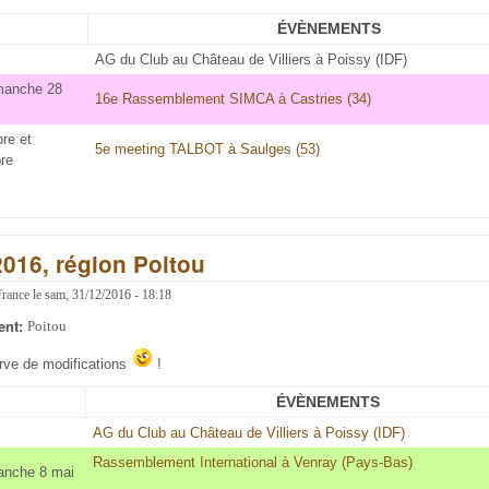
ÉVÈNEMENTS
AG du Club au Château de Villiers à Poissy (IDF)
imanche 28
16e Rassemblement SIMCA à Castries (34)
re et
5e meeting TALBOT à Saulges (53)
re
2016, région Poitou
France
le
sam, 31/12/2016 - 18:18
ent:
Poitou
erve de modifications
!
ÉVÈNEMENTS
AG du Club au Château de Villiers à Poissy (IDF)
Rassemblement International à Venray (Pays-Bas)
anche 8 mai