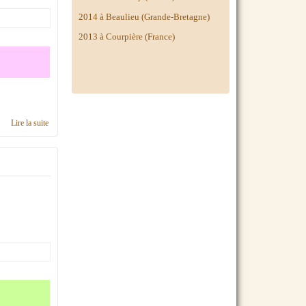
2014 à
Beaulieu (Grande-Bretagne)
2013 à Courpière (France)
Lire la suite
de Calendrier 2017, région Poitou