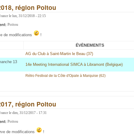
2018, région Poitou
France
le
lun, 31/12/2018 - 22:15
ent:
Poitou
ve de modifications
!
ÉVÈNEMENTS
AG du Club à Saint-Martin le Beau (37)
imanche 13
14e Meeting International SIMCA à Libramont (Belgique)
Rétro Festival de la Côte d'Opale à Marquise (62
)
2017, région Poitou
France
le
dim, 31/12/2017 - 17:31
ent:
Poitou
erve de modifications
!