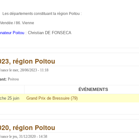
Les départements constituant la région Poitou :
 Vendée / 86. Vienne
nateur Poitou
:
Christian DE FONSECA
023, région Poitou
France
le
mer, 28/06/2023 - 11:18
ent:
Poitou
ÉVÈNEMENTS
he 25 juin
Grand Prix de Bressuire (79)
020, région Poitou
France
le
jeu, 31/12/2020 - 14:58