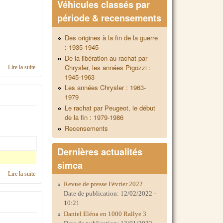
Véhicules classés par
période & recensements
Des origines à la fin de la guerre
: 1935-1945
De la libération au rachat par
Chrysler, les années Pigozzi :
Lire la suite
de Contacts en région Poitou
1945-1963
Les années Chrysler : 1963-
1979
Le rachat par Peugeot, le début
de la fin : 1979-1986
Recensements
Dernières actualités
simca
Lire la suite
de C'était en 2023, région Poitou
Revue de presse Février 2022
Date de publication:
12/02/2022 -
10:21
Daniel Eléna en 1000 Rallye 3