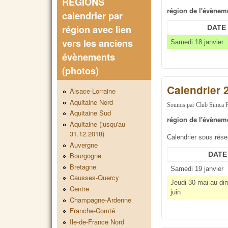
REGIONS
région de l'évènem
calendrier par
région avec lien
DATE
vers les anciens
Samedi 18 janvier
évènements
(photos)
Calendrier 
Alsace-Lorraine
Aquitaine Nord
Soumis par
Club Simca 
Aquitaine Sud
région de l'évènem
Aquitaine (jusqu'au
31.12.2018)
Calendrier sous rés
Auvergne
DATE
Bourgogne
Bretagne
Samedi 19 janvier
Causses-Quercy
Jeudi 30 mai au di
Centre
juin
Champagne-Ardenne
Franche-Comté
Ile-de-France Nord