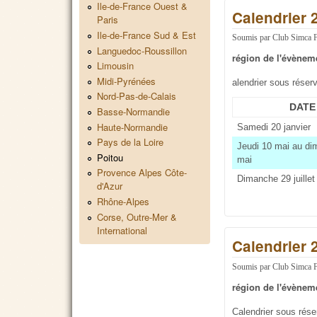
Ile-de-France Ouest &
Calendrier 
Paris
Ile-de-France Sud & Est
Soumis par
Club Simca 
Languedoc-Roussillon
région de l'évènem
Limousin
Midi-Pyrénées
alendrier sous réser
Nord-Pas-de-Calais
DATE
Basse-Normandie
Haute-Normandie
Samedi 20 janvier
Pays de la Loire
Jeudi 10 mai au d
Poitou
mai
Provence Alpes Côte-
Dimanche 29 juillet
d'Azur
Rhône-Alpes
Corse, Outre-Mer &
International
Calendrier 
Soumis par
Club Simca 
région de l'évènem
Calendrier sous rés