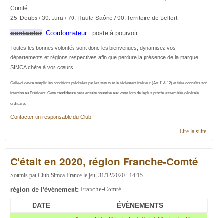
Comté :
25. Doubs / 39. Jura / 70. Haute-Saône / 90. Territoire de Belfort
contacter
Coordonnateur :
poste à pourvoir
Toutes les bonnes volontés sont donc les bienvenues; dynamisez vos
départements et régions respectives afin que perdure la présence de la marque
SIMCA chère à vos cœurs.
Celle-ci devra remplir les conditions précisées par les statuts et le règlement intérieur (Art.11 & 12) et faire connaître son
intention au Président. Cette candidature
sera ensuite soumise aux votes lors de la plus proche assemblée générale
ordinaire.
Contacter un responsable du Club
Lire la suite
de
Cont
en
C'était en 2020, région Franche-Comté
régi
Fran
Com
Soumis par
Club Simca France
le
jeu, 31/12/2020 - 14:15
région de l'évènement:
Franche-Comté
DATE
ÉVÈNEMENTS