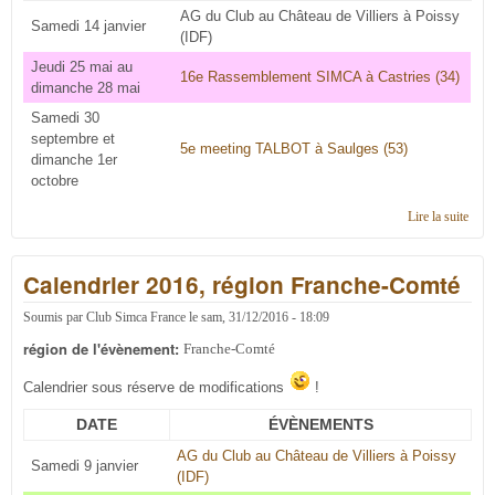
AG du Club au Château de Villiers à Poissy
Samedi 14 janvier
(IDF)
Jeudi 25 mai au
16e Rassemblement SIMCA à Castries (34)
dimanche 28 mai
Samedi 30
septembre et
5e meeting TALBOT à Saulges (53)
dimanche 1er
octobre
Lire la suite
de
Cale
2017
Calendrier 2016, région Franche-Comté
régi
Fran
Com
Soumis par
Club Simca France
le
sam, 31/12/2016 - 18:09
région de l'évènement:
Franche-Comté
Calendrier sous réserve de modifications
!
DATE
ÉVÈNEMENTS
AG du Club au Château de Villiers à Poissy
Samedi 9 janvier
(IDF)