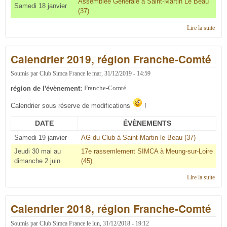
Assemblée Générale à Saint-Martin Le Beau
Samedi 18 janvier
(37)
Lire la suite
de
C'éta
en 2
Calendrier 2019, région Franche-Comté
régi
Fran
Com
Soumis par
Club Simca France
le
mar, 31/12/2019 - 14:59
région de l'évènement:
Franche-Comté
Calendrier sous réserve de modifications
!
DATE
ÉVÈNEMENTS
Samedi 19 janvier
AG du Club à Saint-Martin le Beau (37)
Jeudi 30 mai au
17e rassemlement SIMCA à Meung-sur-Loire
dimanche 2 juin
(45)
Lire la suite
de
Cale
2019
Calendrier 2018, région Franche-Comté
régi
Fran
Com
Soumis par
Club Simca France
le
lun, 31/12/2018 - 19:12