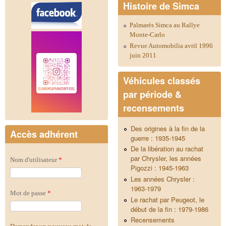
Com
Histoire de Simca
Palmarès Simca au Rallye
Monte-Carlo
Revue Automobilia avril 1996
juin 2011
Véhicules classés
par période &
recensements
Des origines à la fin de la
Accès adhérent
guerre : 1935-1945
De la libération au rachat
par Chrysler, les années
Nom d'utilisateur
*
Pigozzi : 1945-1963
Les années Chrysler :
1963-1979
Mot de passe
*
Le rachat par Peugeot, le
début de la fin : 1979-1986
Recensements