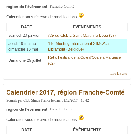
région de l'évènement:
Franche-Comté
Calendrier sous réserve de modifications
!
DATE
ÉVÈNEMENTS
Samedi 20 janvier
AG du Club à Saint-Martin le Beau (37)
Jeudi 10 mai au
14e Meeting International SIMCA à
dimanche 13 mai
Libramont (Belgique)
Rétro Festival de la Côte d'Opale à Marquise
Dimanche 29 juillet
(62
)
Lire la suite
de
Cale
2018
Calendrier 2017, région Franche-Comté
régi
Fran
Com
Soumis par
Club Simca France
le
dim, 31/12/2017 - 15:42
région de l'évènement:
Franche-Comté
Calendrier sous réserve de modifications
!
DATE
ÉVÈNEMENTS