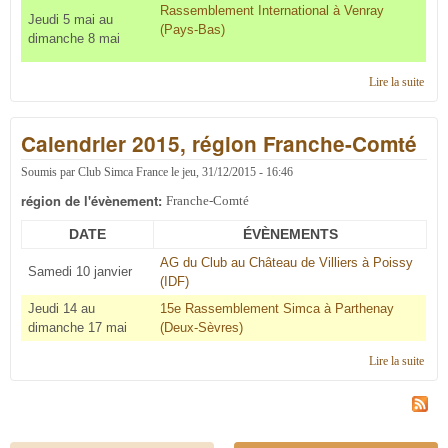
Rassemblement International à Venray
Jeudi 5 mai au
(Pays-Bas)
dimanche 8 mai
Lire la suite
de
Cale
2016
Calendrier 2015, région Franche-Comté
régi
Fran
Com
Soumis par
Club Simca France
le
jeu, 31/12/2015 - 16:46
région de l'évènement:
Franche-Comté
DATE
ÉVÈNEMENTS
AG du Club au Château de Villiers à Poissy
Samedi 10 janvier
(IDF)
Jeudi 14 au
15e Rassemblement Simca à Parthenay
dimanche 17 mai
(Deux-Sèvres)
Lire la suite
de
Cale
2015
régi
Fran