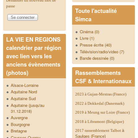
Demander un nouveau mot de
passe
Toute l'actualité
Simca
Cinéma (0)
Livre (1)
LA VIE EN REGIONS
Presse écrite (40)
calendrier par région
Télévision/radio/video (7)
avec lien vers les
Bande dessinée (0)
anciens évènements
Rassemblements
(photos)
CSF & Internationaux
Alsace-Lorraine
Aquitaine Nord
2023 à Gujan-Mestras (France)
Aquitaine Sud
2022 à Dokkedal (Danemark)
Aquitaine (jusqu'au
31.12.2018)
2019 à Meung sur Loire (France)
Auvergne
2018 à Libramont (Belgique)
Bourgogne
Bretagne
2017 rassemblement Talbot
à
Saulges (France)
Causses-Quercy