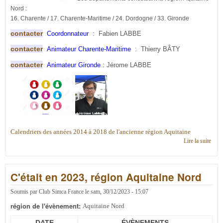
Nord :
16. Charente / 17. Charente-Maritime / 24. Dordogne / 33. Gironde
contacter
Coordonnateur
:
Fabien LABBE
contacter
Animateur Charente-Maritime
:
Thierry BÂTY
contacter
Animateur Gironde :
Jérome LABBE
Calendriers des années 2014 à 2018 de l'ancienne région Aquitaine
Lire la suite
de
Cont
en r
Aqui
C'était en 2023, région Aquitaine Nord
Nor
Soumis par
Club Simca France
le
sam, 30/12/2023 - 15:07
région de l'évènement:
Aquitaine Nord
DATE
ÉVÈNEMENTS