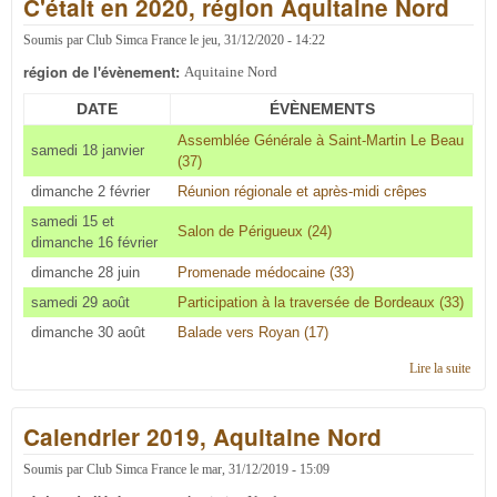
C'était en 2020, région Aquitaine Nord
Nor
Soumis par
Club Simca France
le
jeu, 31/12/2020 - 14:22
région de l'évènement:
Aquitaine Nord
DATE
ÉVÈNEMENTS
Assemblée Générale à Saint-Martin Le Beau
samedi 18 janvier
(37)
dimanche 2 février
Réunion régionale et après-midi crêpes
samedi 15 et
Salon de Périgueux (24)
dimanche 16 février
dimanche 28 juin
Promenade médocaine (33)
samedi 29 août
Participation à la traversée de Bordeaux (33)
dimanche 30 août
Balade vers Royan (17)
Lire la suite
de C'
en 2
régi
Calendrier 2019, Aquitaine Nord
Aqui
Nor
Soumis par
Club Simca France
le
mar, 31/12/2019 - 15:09