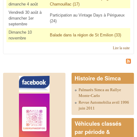
dimanche 4 août
Chamouillac (17)
Vendredi 30 août à
Participation au Vintage Days à Périgueux
dimancher 1er
(24)
septembre
Dimanche 10
Balade dans la région de St Emilion (33)
novembre
Lire la suite
de
Cale
2019
Aqui
Nor
Histoire de Simca
Palmarès Simca au Rallye
Monte-Carlo
Revue Automobilia avril 1996
juin 2011
Véhicules classés
par période &