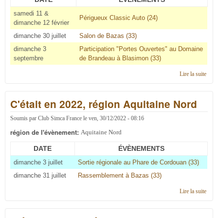
samedi 11 &
Périgueux Classic Auto (24)
dimanche 12 février
dimanche 30 juillet
Salon de Bazas (33)
dimanche 3
Participation "Portes Ouvertes" au Domaine
septembre
de Brandeau à Blasimon (33)
Lire la suite
de C'
en 2
régi
C'était en 2022, région Aquitaine Nord
Aqui
Nor
Soumis par
Club Simca France
le
ven, 30/12/2022 - 08:16
région de l'évènement:
Aquitaine Nord
DATE
ÉVÈNEMENTS
dimanche 3 juillet
Sortie régionale au Phare de Cordouan (33)
dimanche 31 juillet
Rassemblement à Bazas (33)
Lire la suite
de C'
en 2
régi
Aqui