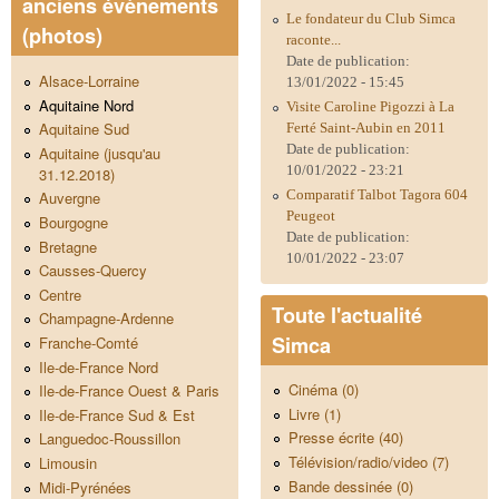
anciens évènements
Le fondateur du Club Simca
(photos)
raconte...
Date de publication:
Alsace-Lorraine
13/01/2022 - 15:45
Aquitaine Nord
Visite Caroline Pigozzi à La
Aquitaine Sud
Ferté Saint-Aubin en 2011
Date de publication:
Aquitaine (jusqu'au
10/01/2022 - 23:21
31.12.2018)
Comparatif Talbot Tagora 604
Auvergne
Peugeot
Bourgogne
Date de publication:
Bretagne
10/01/2022 - 23:07
Causses-Quercy
Centre
Toute l'actualité
Champagne-Ardenne
Simca
Franche-Comté
Ile-de-France Nord
Cinéma (0)
Ile-de-France Ouest & Paris
Livre (1)
Ile-de-France Sud & Est
Presse écrite (40)
Languedoc-Roussillon
Télévision/radio/video (7)
Limousin
Bande dessinée (0)
Midi-Pyrénées