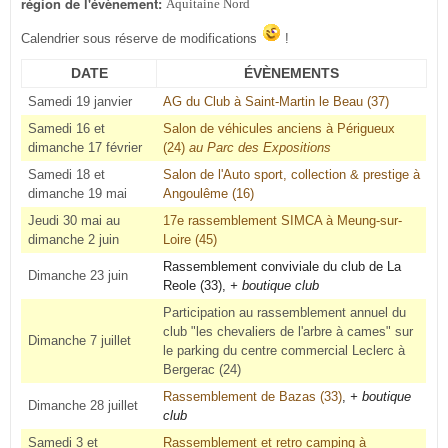
région de l'évènement:
Aquitaine Nord
Calendrier sous réserve de modifications
!
DATE
ÉVÈNEMENTS
Samedi 19 janvier
AG du Club à Saint-Martin le Beau (37)
Samedi 16 et
Salon de véhicules anciens à Périgueux
dimanche 17 février
(24)
au Parc des Expositions
Samedi 18 et
Salon de l'Auto sport, collection & prestige à
dimanche 19 mai
Angoulême (16)
Jeudi 30 mai au
17e rassemblement SIMCA à Meung-sur-
dimanche 2 juin
Loire (45)
Rassemblement conviviale du club de La
Dimanche 23 juin
Reole (33),
+ boutique club
Participation au rassemblement annuel du
club "les chevaliers de l'arbre à cames" sur
Dimanche 7 juillet
le parking du centre commercial Leclerc à
Bergerac (24)
Rassemblement de Bazas (33)
,
+ boutique
Dimanche 28 juillet
club
Samedi 3 et
Rassemblement et retro camping à