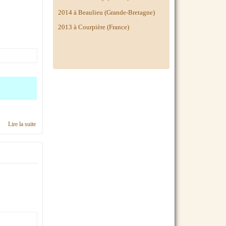
2014 à
Beaulieu (Grande-Bretagne)
2013 à Courpière (France)
Lire la suite
de Calendrier 2018, région Basse-Normandie