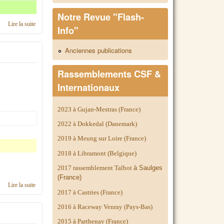
Notre Revue "Flash-
Lire la suite
de C'était en 2020, région Basse-Normandie
Info"
Anciennes publications
Rassemblements CSF &
Internationaux
2023 à Gujan-Mestras (France)
2022 à Dokkedal (Danemark)
2019 à Meung sur Loire (France)
2018 à Libramont (Belgique)
2017 rassemblement Talbot
à Saulges
(France)
Lire la suite
de Calendrier 2019, région Basse-Normandie
2017 à Castries (France)
2016 à Raceway Venray (Pays-Bas)
2015 à Parthenay (France)