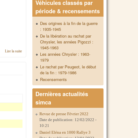
Véhicules classés par
période & recensements
Des origines à la fin de la guerre
: 1935-1945
De la libération au rachat par
Chrysler, les années Pigozzi :
1945-1963
Lire la suite
de Contacts en région Basse-Normandie
Les années Chrysler : 1963-
1979
Le rachat par Peugeot, le début
de la fin : 1979-1986
Recensements
Dernières actualités
simca
Revue de presse Février 2022
Date de publication:
12/02/2022 -
10:21
Daniel Eléna en 1000 Rallye 3