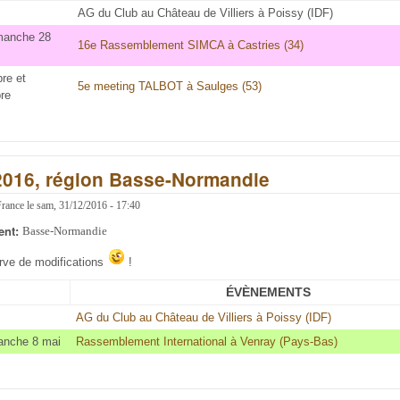
AG du Club au Château de Villiers à Poissy (IDF)
imanche 28
16e Rassemblement SIMCA à Castries (34)
re et
5e meeting TALBOT à Saulges (53)
re
2016, région Basse-Normandie
France
le
sam, 31/12/2016 - 17:40
ent:
Basse-Normandie
erve de modifications
!
ÉVÈNEMENTS
AG du Club au Château de Villiers à Poissy (IDF)
anche 8 mai
Rassemblement International à Venray (Pays-Bas)