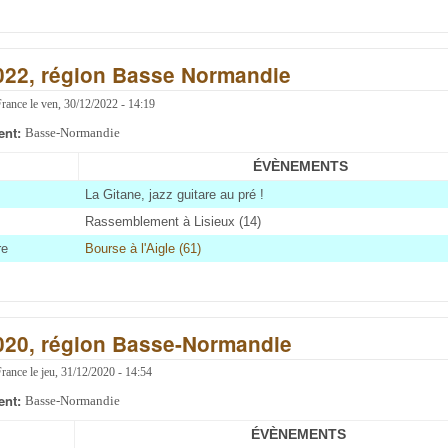
2022, région Basse Normandie
France
le
ven, 30/12/2022 - 14:19
ent:
Basse-Normandie
ÉVÈNEMENTS
La Gitane, jazz guitare au pré !
Rassemblement à Lisieux (14)
re
Bourse à l'Aigle (61)
2020, région Basse-Normandie
France
le
jeu, 31/12/2020 - 14:54
ent:
Basse-Normandie
ÉVÈNEMENTS