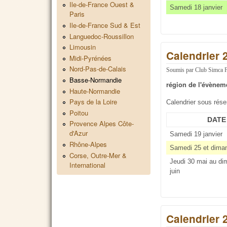
Ile-de-France Ouest &
Samedi 18 janvier
Paris
Ile-de-France Sud & Est
Languedoc-Roussillon
Limousin
Calendrier 
Midi-Pyrénées
Nord-Pas-de-Calais
Soumis par
Club Simca 
Basse-Normandie
région de l'évènem
Haute-Normandie
Pays de la Loire
Calendrier sous rés
Poitou
DATE
Provence Alpes Côte-
d'Azur
Samedi 19 janvier
Rhône-Alpes
Samedi 25 et dima
Corse, Outre-Mer &
Jeudi 30 mai au di
International
juin
Calendrier 