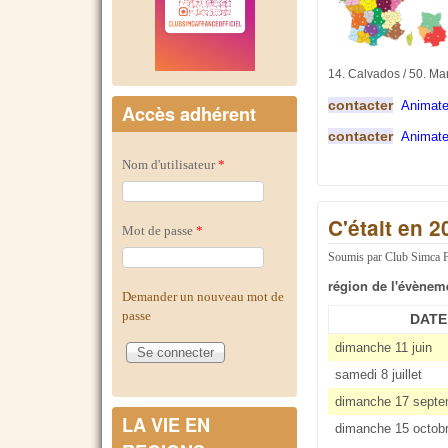
14. Calvados / 50. Ma
contacter
Animate
Accès adhérent
contacter
Animate
Nom d'utilisateur
*
C'était en 
Mot de passe
*
Soumis par
Club Simca 
région de l'évènem
Demander un nouveau mot de
passe
DATE
dimanche 11 juin
samedi 8 juillet
dimanche 17 septe
LA VIE EN
dimanche 15 octob