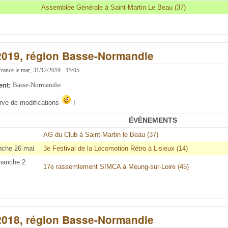
Assemblée Générale à Saint-Martin Le Beau (37)
2019, région Basse-Normandie
France
le
mar, 31/12/2019 - 15:05
ent:
Basse-Normandie
erve de modifications
!
ÉVÈNEMENTS
AG du Club à Saint-Martin le Beau (37)
nche 26 mai
3e Festival de la Locomotion Rétro à Lisieux (14)
manche 2
17e rassemlement SIMCA à Meung-sur-Loire (45)
2018, région Basse-Normandie