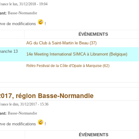
France
le
lun, 31/12/2018 - 19:04
ent:
Basse-Normandie
erve de modifications
!
ÉVÈNEMENTS
AG du Club à Saint-Martin le Beau (37)
imanche 13
14e Meeting International SIMCA à Libramont (Belgique)
Rétro Festival de la Côte d'Opale à Marquise (62
)
2017, région Basse-Normandie
France
le
dim, 31/12/2017 - 15:36
ent:
Basse-Normandie
erve de modifications
!
ÉVÈNEMENTS