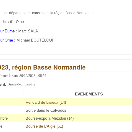
Les départements constituant la région Basse-Normandie :
nche / 61. Orne
ur Eurne
: Marc SALA
ur Orne
: Michaël BOUTELOUP
2023, région Basse Normandie
France
le
sam, 30/12/2023 - 08:52
ent:
Basse-Normandie
ÉVÈNEMENTS
Rencard de Lisieux (14)
Sortie dans le Calvados
mbre
Bourse-expo à Mézidon (14)
re
Bourse de L'Aigle (61)