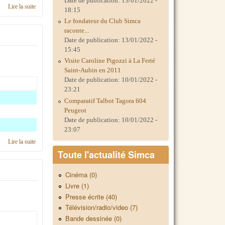
Date de publication:
13/01/2022 -
Lire la suite
de C'était en 2023, région Basse Normandie
18:15
Le fondateur du Club Simca
raconte...
Date de publication:
13/01/2022 -
15:45
Visite Caroline Pigozzi à La Ferté
Saint-Aubin en 2011
Date de publication:
10/01/2022 -
23:21
Comparatif Talbot Tagora 604
Peugeot
Date de publication:
10/01/2022 -
23:07
Lire la suite
de C'était en 2022, région Basse Normandie
Toute l'actualité Simca
Cinéma (0)
Livre (1)
Presse écrite (40)
Télévision/radio/video (7)
Bande dessinée (0)