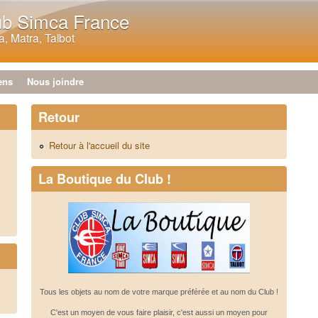
Aller au contenu principal
ub Simca France
, Matra, Talbot
ens
Nous joindre
Retour
Retour à l'accueil du site
La Boutique du Club !
Tous les objets au nom de votre marque préférée et au nom du Club !
C'est un moyen de vous faire plaisir, c'est aussi un moyen pour