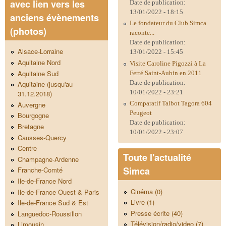
avec lien vers les
Date de publication:
13/01/2022 - 18:15
anciens évènements
Le fondateur du Club Simca
(photos)
raconte...
Date de publication:
Alsace-Lorraine
13/01/2022 - 15:45
Aquitaine Nord
Visite Caroline Pigozzi à La
Aquitaine Sud
Ferté Saint-Aubin en 2011
Date de publication:
Aquitaine (jusqu'au
10/01/2022 - 23:21
31.12.2018)
Comparatif Talbot Tagora 604
Auvergne
Peugeot
Bourgogne
Date de publication:
Bretagne
10/01/2022 - 23:07
Causses-Quercy
Centre
Toute l'actualité
Champagne-Ardenne
Simca
Franche-Comté
Ile-de-France Nord
Cinéma (0)
Ile-de-France Ouest & Paris
Livre (1)
Ile-de-France Sud & Est
Presse écrite (40)
Languedoc-Roussillon
Télévision/radio/video (7)
Limousin