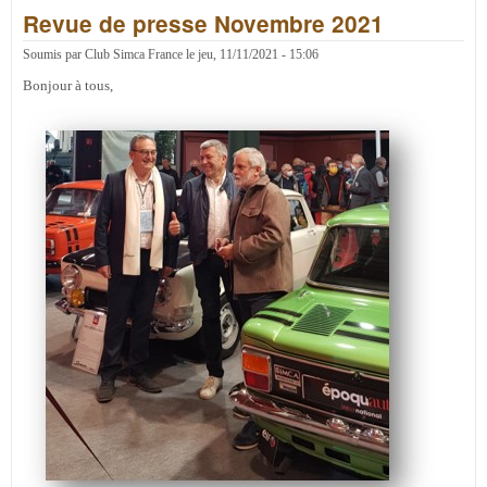
Revue de presse Novembre 2021
pres
Févr
2022
Soumis par
Club Simca France
le
jeu, 11/11/2021 - 15:06
Bonjour à tous,