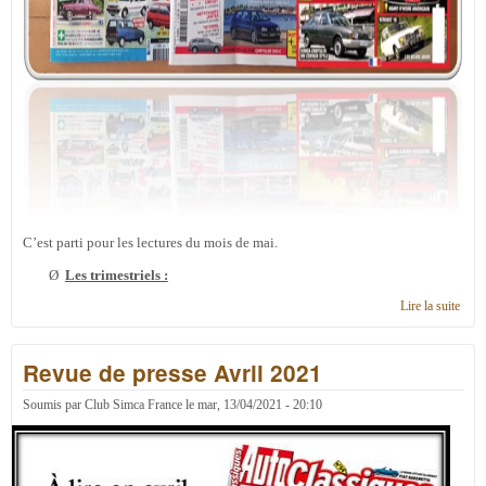
C’est parti pour les lectures du mois de mai.
Ø
Les trimestriels :
Lire la suite
de
Revu
de
Revue de presse Avril 2021
pres
Mai
2021
Soumis par
Club Simca France
le
mar, 13/04/2021 - 20:10