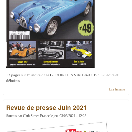
13 pages sur l'histoire de la GORDINI T15 S de 1949 à 1953 - Gloire et
déboires
Lire la suite
de
Auto
n°49
Revue de presse Juin 2021
4èm
trime
2021
Soumis par
Club Simca France
le
jeu, 03/06/2021 - 12:28