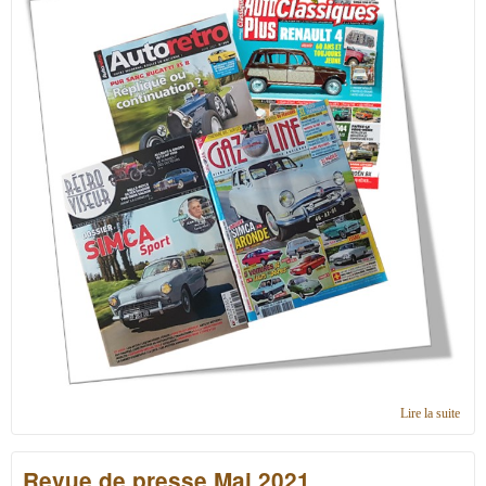
Lire la suite
de
Revu
de
Revue de presse Mai 2021
pres