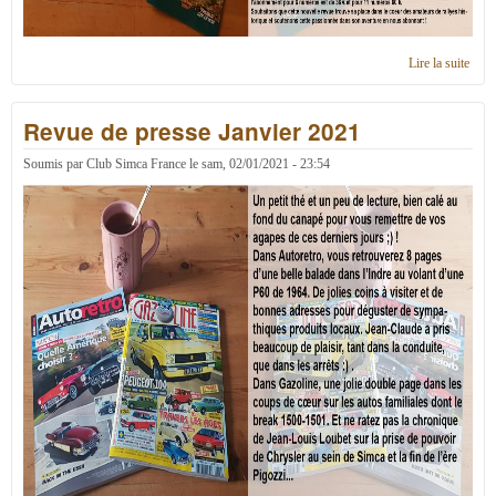
Lire la suite
de
Revu
de
Revue de presse Janvier 2021
pres
Févr
2021
Soumis par
Club Simca France
le
sam, 02/01/2021 - 23:54