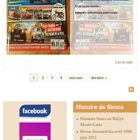
Lire la suite
de R
de p
Déce
1
2
3
4
suivant ›
dernier »
2020
Pages
Histoire de Simca
Palmarès Simca au Rallye
Monte-Carlo
Revue Automobilia avril 1996
juin 2011