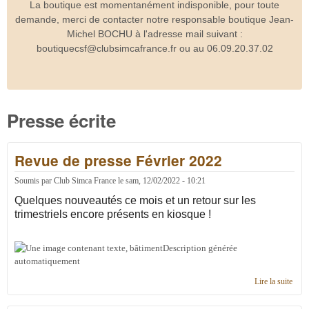
La boutique est momentanément indisponible, pour toute
demande, merci de contacter notre responsable boutique Jean-
Michel BOCHU à l'adresse mail suivant :
boutiquecsf@clubsimcafrance.fr ou au 06.09.20.37.02
Presse écrite
Revue de presse Février 2022
Soumis par
Club Simca France
le
sam, 12/02/2022 - 10:21
Quelques nouveautés ce mois et un retour sur les
trimestriels encore présents en kiosque !
Lire la suite
de
Revu
de