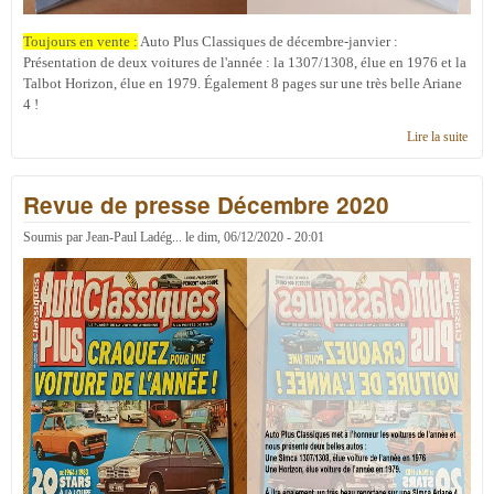
Toujours en vente :
Auto Plus Classiques de décembre-janvier :
Présentation de deux voitures de l'année : la 1307/1308, élue en 1976 et la
Talbot Horizon, élue en 1979. Également 8 pages sur une très belle Ariane
4 !
Lire la suite
de
Revu
de
Revue de presse Décembre 2020
pres
Janv
2021
Soumis par
Jean-Paul Ladég...
le
dim, 06/12/2020 - 20:01