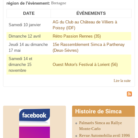
région de l'évènement:
Bretagne
DATE
ÉVÈNEMENTS
AG du Club au Château de Villiers à
Samedi 10 janvier
Poissy (IDF)
Dimanche 12 avril
Rétro Passion Rennes (35)
Jeudi 14 au dimanche
15e Rassemblement Simca à Parthenay
17 mai
(Deux-Sèvres)
Samedi 14 et
dimanche 15
Ouest Motor's Festival à Lorient (56)
novembre
Lire la suite
de
Cale
2015
régi
Bret
Histoire de Simca
Palmarès Simca au Rallye
Monte-Carlo
Revue Automobilia avril 1996