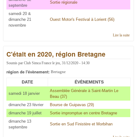
Sortie régionale
septembre
samedi 20 &
dimanche 21
Ouest Motor's Festival à Lorient (56)
novembre
Lire la suite
de
C'éta
en 2
C'était en 2020, région Bretagne
régi
Bret
Soumis par
Club Simca France
le
jeu, 31/12/2020 - 14:30
région de l'évènement:
Bretagne
DATE
ÉVÈNEMENTS
Assemblée Générale à Saint-Martin Le
samedi 18 janvier
Beau (37)
dimanche 23 février
Bourse de Guipavas (29)
dimanche 19 juillet
Sortie impromptue en centre Bretagne
dimanche 13
S
ortie en Sud Finistère et Morbihan
septembre