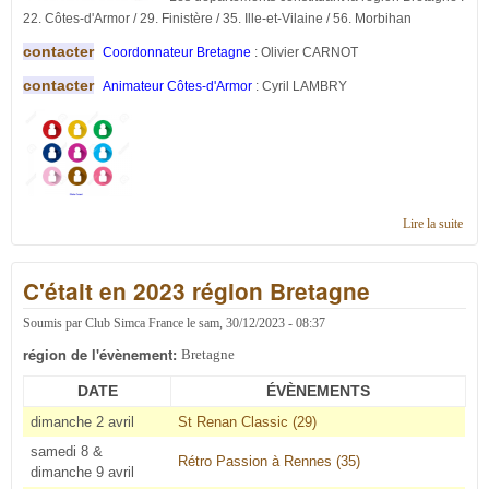
22. Côtes-d'Armor / 29. Finistère / 35. Ille-et-Vilaine / 56. Morbihan
contacter
Coordonnateur Bretagne
: Olivier CARNOT
contacter
Animateur Côtes-d'Armor
: Cyril LAMBRY
Lire la suite
de
Cont
en
C'était en 2023 région Bretagne
régi
Bret
Soumis par
Club Simca France
le
sam, 30/12/2023 - 08:37
région de l'évènement:
Bretagne
DATE
ÉVÈNEMENTS
dimanche 2 avril
St Renan Classic (29)
samedi 8 &
Rétro Passion à Rennes (35)
dimanche 9 avril