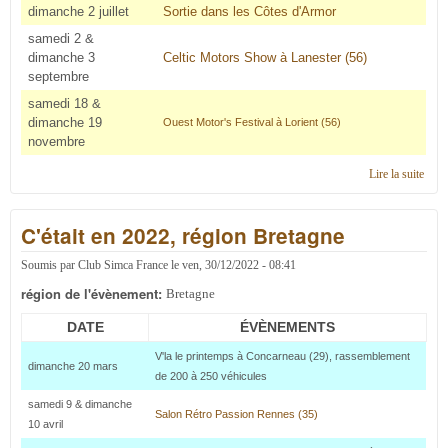
dimanche 2 juillet
Sortie dans les Côtes d'Armor
samedi 2 &
dimanche 3
Celtic Motors Show à Lanester (56)
septembre
samedi 18 &
dimanche 19
Ouest Motor's Festival à Lorient (56)
novembre
Lire la suite
de
C'éta
en 2
C'était en 2022, région Bretagne
régi
Bret
Soumis par
Club Simca France
le
ven, 30/12/2022 - 08:41
région de l'évènement:
Bretagne
DATE
ÉVÈNEMENTS
V'la le printemps à Concarneau (29), rassemblement
dimanche 20 mars
de 200 à 250 véhicules
samedi 9 & dimanche
Salon Rétro Passion Rennes (35)
10 avril