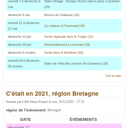
samedi 7 & dimanche 8
Salon Vintage : Kemper Rock'n dance party à Quimper
mai
(29)
dimanche 8 mai
Bourse de Guipavas (29)
samedi 21 & dimanche
Ca carbure à Fouesnant (29)
22 mai
dimanche 12 juin
Sortie régionale dans le Tregor (22)
dimanche 26 juin
Rassemblement à Locronan (29)
dimanche 9 octobre
Sortie dans le Morbihan (56)
samedi 29 & dimanche
Salon de véhicules anciens de Gouesnou (29)
30 octobre
Lire la suite
de
C'éta
en 2
C'était en 2021, région Bretagne
régi
Bret
Soumis par
Club Simca France
le
ven, 31/12/2021 - 17:31
région de l'évènement:
Bretagne
DATE
ÉVÈNEMENTS
dimanche 12