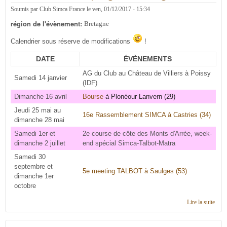
Soumis par
Club Simca France
le
ven, 01/12/2017 - 15:34
région de l'évènement:
Bretagne
Calendrier sous réserve de modifications
!
DATE
ÉVÈNEMENTS
AG du Club au Château de Villiers à Poissy
Samedi 14 janvier
(IDF)
Dimanche 16 avril
Bourse
à Plonéour Lanvern (29)
Jeudi 25 mai au
16e Rassemblement SIMCA à Castries (34)
dimanche 28 mai
Samedi 1er et
2e course de côte des Monts d'Arrée, week-
dimanche 2 juillet
end spécial Simca-Talbot-Matra
Samedi 30
septembre et
5e meeting TALBOT à Saulges (53)
dimanche 1er
octobre
Lire la suite
de
Cale
2017