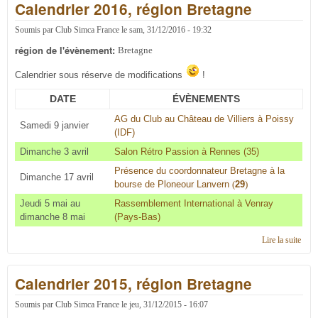
Calendrier 2016, région Bretagne
régi
Bret
Soumis par
Club Simca France
le
sam, 31/12/2016 - 19:32
région de l'évènement:
Bretagne
Calendrier sous réserve de modifications
!
DATE
ÉVÈNEMENTS
AG du Club au Château de Villiers à Poissy
Samedi 9 janvier
(IDF)
Dimanche 3 avril
Salon Rétro Passion à Rennes (35)
Présence du coordonnateur Bretagne à la
Dimanche 17 avril
bourse de
Ploneour Lanvern
(
29
)
Jeudi 5 mai au
Rassemblement International à Venray
dimanche 8 mai
(Pays-Bas)
Lire la suite
de
Cale
2016
Calendrier 2015, région Bretagne
régi
Bret
Soumis par
Club Simca France
le
jeu, 31/12/2015 - 16:07