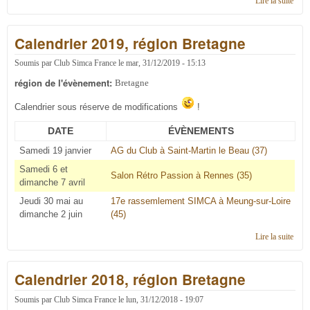
Lire la suite
de
C'éta
en 2
Calendrier 2019, région Bretagne
régi
Bret
Soumis par
Club Simca France
le
mar, 31/12/2019 - 15:13
région de l'évènement:
Bretagne
Calendrier sous réserve de modifications
!
DATE
ÉVÈNEMENTS
Samedi 19 janvier
AG du Club à Saint-Martin le Beau (37)
Samedi 6 et
Salon Rétro Passion à Rennes (35)
dimanche 7 avril
Jeudi 30 mai au
17e rassemlement SIMCA à Meung-sur-Loire
dimanche 2 juin
(45)
Lire la suite
de
Cale
2019
Calendrier 2018, région Bretagne
régi
Bret
Soumis par
Club Simca France
le
lun, 31/12/2018 - 19:07