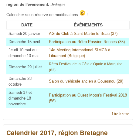
région de l'évènement:
Bretagne
Calendrier sous réserve de modifications
!
DATE
ÉVÈNEMENTS
Samedi 20 janvier
AG du Club à Saint-Martin le Beau (37)
Dimanche 15 avril
Participation au Rétro Passion Rennes (35)
Jeudi 10 mai au
14e Meeting International SIMCA à
dimanche 13 mai
Libramont (Belgique)
Rétro Festival de la Côte d'Opale à Marquise
Dimanche 29 juillet
(62
)
Dimanche 28
Salon du véhicule ancien à Gouesnou (29)
octobre
Samedi 17 et
Participation au Ouest Motor's Festival 2018
dimanche 18
(56)
novembre
Lire la suite
de
Cale
2018
Calendrier 2017, région Bretagne
régi
Bret