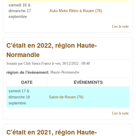
samedi 16 &
dimanche 17
Auto Moto Rétro à Rouen (76)
septembre
Lire la suite
de C'
en 2
régi
C'était en 2022, région Haute-
Haut
Norm
Normandie
Soumis par
Club Simca France
le
ven, 30/12/2022 - 09:48
région de l'évènement:
Haute-Normandie
DATE
ÉVÈNEMENTS
samedi 17 &
dimanche 18
Salon de Rouen (76)
septembre
Lire la suite
de C'
en 2
régi
C'était en 2021, région Haute-
Haut
Norm