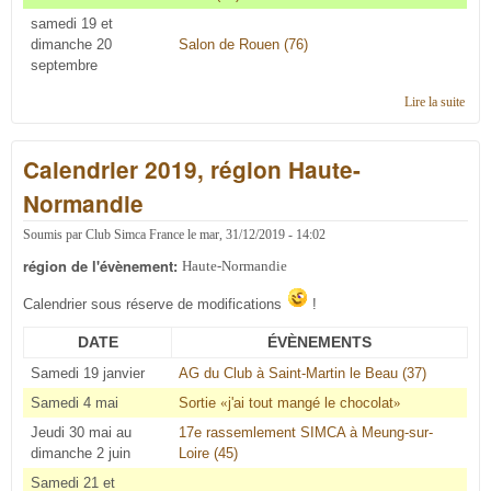
samedi 19 et
dimanche 20
Salon de Rouen (76)
septembre
Lire la suite
de C'
en 2
régi
Calendrier 2019, région Haute-
Haut
Norm
Normandie
Soumis par
Club Simca France
le
mar, 31/12/2019 - 14:02
région de l'évènement:
Haute-Normandie
Calendrier sous réserve de modifications
!
DATE
ÉVÈNEMENTS
Samedi 19 janvier
AG du Club à Saint-Martin le Beau (37)
Samedi 4 mai
Sortie
«
j'ai tout mangé le chocolat
»
Jeudi 30 mai au
17e rassemlement SIMCA à Meung-sur-
dimanche 2 juin
Loire (45)
Samedi 21 et