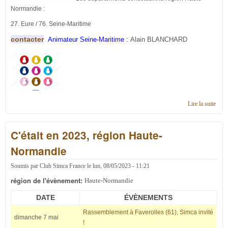
Normandie :
27. Eure / 76. Seine-Maritime
contacter
Animateur Seine-Maritime :
Alain BLANCHARD
Lire la suite
de
Cont
en r
C'était en 2023, région Haute-
Haut
Norm
Normandie
Soumis par
Club Simca France
le
lun, 08/05/2023 - 11:21
région de l'évènement:
Haute-Normandie
DATE
ÉVÈNEMENTS
Rassemblement à Faverolles (61), Simca invité
dimanche 7 mai
!