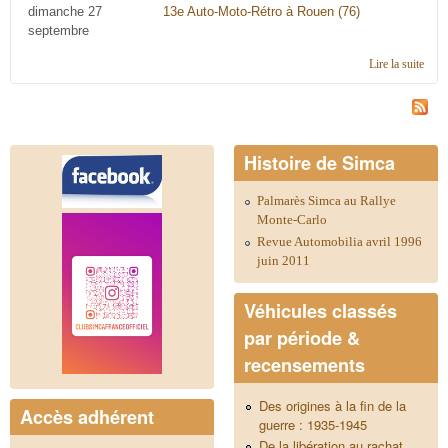
dimanche 27
13e Auto-Moto-Rétro à Rouen (76)
septembre
Lire la suite
de
Cale
2015
régi
Haut
Norm
Histoire de Simca
Palmarès Simca au Rallye
Monte-Carlo
Revue Automobilia avril 1996
juin 2011
Véhicules classés
par période &
recensements
Des origines à la fin de la
Accès adhérent
guerre : 1935-1945
De la libération au rachat