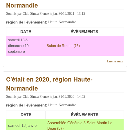
Normandie
Soumis par
Club Simca France
le
jeu, 30/12/2021 - 13:15
région de l'évènement:
Haute-Normandie
DATE
ÉVÈNEMENTS
samedi 18 &
dimanche 19
Salon de Rouen (76)
septembre
Lire la suite
de C'
en 2
régi
C'était en 2020, région Haute-
Haut
Norm
Normandie
Soumis par
Club Simca France
le
jeu, 31/12/2020 - 14:55
région de l'évènement:
Haute-Normandie
DATE
ÉVÈNEMENTS
Assemblée Générale à Saint-Martin Le
samedi 18 janvier
Beau (37)