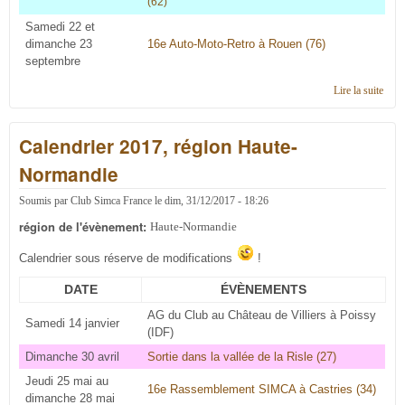
(62)
Samedi 22 et
dimanche 23
16e Auto-Moto-Retro à Rouen (76)
septembre
Lire la suite
de
Cale
2018
Calendrier 2017, région Haute-
régi
Haut
Normandie
Norm
Soumis par
Club Simca France
le
dim, 31/12/2017 - 18:26
région de l'évènement:
Haute-Normandie
Calendrier sous réserve de modifications
!
DATE
ÉVÈNEMENTS
AG du Club au Château de Villiers à Poissy
Samedi 14 janvier
(IDF)
Dimanche 30 avril
Sortie dans la vallée de la Risle (27)
Jeudi 25 mai au
16e Rassemblement SIMCA à Castries (34)
dimanche 28 mai