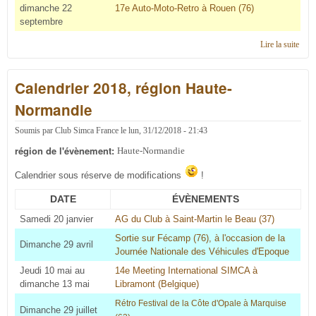
dimanche 22
17e Auto-Moto-Retro à Rouen (76)
septembre
Lire la suite
de
Cale
2019
Calendrier 2018, région Haute-
régi
Haut
Normandie
Norm
Soumis par
Club Simca France
le
lun, 31/12/2018 - 21:43
région de l'évènement:
Haute-Normandie
Calendrier sous réserve de modifications
!
DATE
ÉVÈNEMENTS
Samedi 20 janvier
AG du Club à Saint-Martin le Beau (37)
Sortie sur Fécamp (76), à l'occasion de la
Dimanche 29 avril
Journée Nationale des Véhicules d'Epoque
Jeudi 10 mai au
14e Meeting International SIMCA à
dimanche 13 mai
Libramont (Belgique)
R
étro Festival de la Côte d'Opale à Marquise
Dimanche 29 juillet