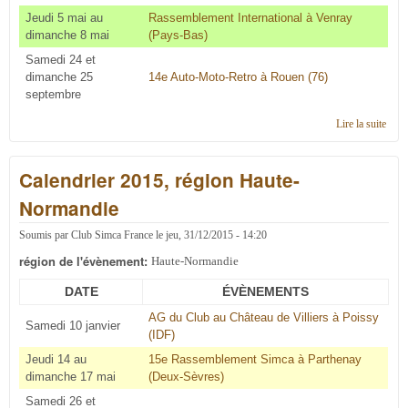
Jeudi 5 mai au
Rassemblement International à Venray
dimanche 8 mai
(Pays-Bas)
Samedi 24 et
dimanche 25
14e Auto-Moto-Retro à Rouen (76)
septembre
Lire la suite
de
Cale
2016
Calendrier 2015, région Haute-
régi
Haut
Normandie
Norm
Soumis par
Club Simca France
le
jeu, 31/12/2015 - 14:20
région de l'évènement:
Haute-Normandie
DATE
ÉVÈNEMENTS
AG du Club au Château de Villiers à Poissy
Samedi 10 janvier
(IDF)
Jeudi 14 au
15e Rassemblement Simca à Parthenay
dimanche 17 mai
(Deux-Sèvres)
Samedi 26 et