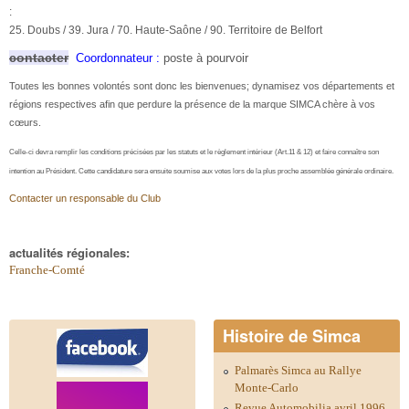
:
25. Doubs / 39. Jura / 70. Haute-Saône / 90. Territoire de Belfort
contacter
Coordonnateur :
poste à pourvoir
Toutes les bonnes volontés sont donc les bienvenues; dynamisez vos départements et
régions respectives afin que perdure la présence de la marque SIMCA chère à vos
cœurs.
Celle-ci devra remplir les conditions précisées par les statuts et le règlement intérieur (Art.11 & 12) et faire connaître son
intention au Président. Cette candidature
sera ensuite soumise aux votes lors de la plus proche assemblée générale ordinaire.
Contacter un responsable du Club
actualités régionales:
Franche-Comté
Histoire de Simca
Palmarès Simca au Rallye
Monte-Carlo
Revue Automobilia avril 1996