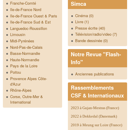
Simca
Franche-Comté
Ile-de-France Nord
Cinéma (0)
Ile-de-France Ouest & Paris
Livre (1)
Ile-de-France Sud & Est
Presse écrite (40)
Languedoc-Roussillon
Télévision/radio/video (7)
Limousin
Bande dessinée (0)
Midi-Pyrénées
Nord-Pas-de-Calais
Notre Revue "Flash-
Basse-Normandie
Haute-Normandie
Info"
Pays de la Loire
Poitou
Anciennes publications
Provence Alpes Côte-
d'Azur
Rassemblements
Rhône-Alpes
CSF & Internationaux
Corse, Outre-Mer &
International
2023 à Gujan-Mestras (France)
2022 à Dokkedal (Danemark)
2019 à Meung sur Loire (France)