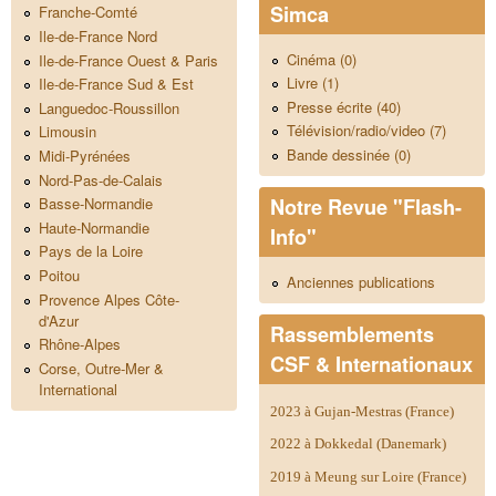
Simca
Franche-Comté
Ile-de-France Nord
Cinéma (0)
Ile-de-France Ouest & Paris
Livre (1)
Ile-de-France Sud & Est
Presse écrite (40)
Languedoc-Roussillon
Télévision/radio/video (7)
Limousin
Bande dessinée (0)
Midi-Pyrénées
Nord-Pas-de-Calais
Notre Revue "Flash-
Basse-Normandie
Haute-Normandie
Info"
Pays de la Loire
Poitou
Anciennes publications
Provence Alpes Côte-
d'Azur
Rassemblements
Rhône-Alpes
CSF & Internationaux
Corse, Outre-Mer &
International
2023 à Gujan-Mestras (France)
2022 à Dokkedal (Danemark)
2019 à Meung sur Loire (France)