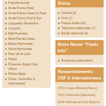
Simca
Franche-Comté
Ile-de-France Nord
Cinéma (0)
Ile-de-France Ouest & Paris
Livre (1)
Ile-de-France Sud & Est
Presse écrite (40)
Languedoc-Roussillon
Télévision/radio/video (7)
Limousin
Bande dessinée (0)
Midi-Pyrénées
Nord-Pas-de-Calais
Notre Revue "Flash-
Basse-Normandie
Haute-Normandie
Info"
Pays de la Loire
Poitou
Anciennes publications
Provence Alpes Côte-
d'Azur
Rassemblements
Rhône-Alpes
CSF & Internationaux
Corse, Outre-Mer &
International
2023 à Gujan-Mestras (France)
2022 à Dokkedal (Danemark)
2019 à Meung sur Loire (France)