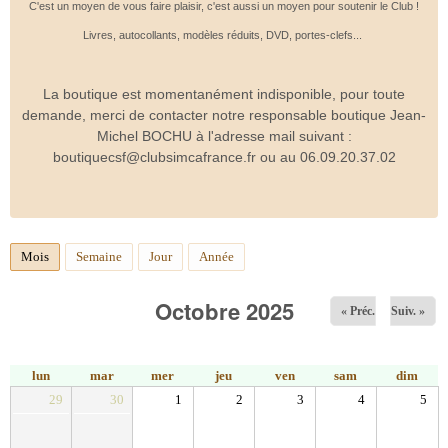
C'est un moyen de vous faire plaisir, c'est aussi un moyen pour soutenir le Club !
Livres, autocollants, modèles réduits, DVD, portes-clefs...
La boutique est momentanément indisponible, pour toute
demande, merci de contacter notre responsable boutique Jean-
Michel BOCHU à l'adresse mail suivant :
boutiquecsf@clubsimcafrance.fr ou au 06.09.20.37.02
Mois
(onglet actif)
Semaine
Jour
Année
Octobre 2025
« Préc.
Suiv. »
lun
mar
mer
jeu
ven
sam
dim
29
30
1
2
3
4
5