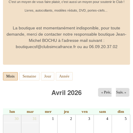
C'est un moyen de vous faire plaisir, c'est aussi un moyen pour soutenir le Club !
Livres, autocollants, modèles réduits, DVD, portes-clefs...
La boutique est momentanément indisponible, pour toute
demande, merci de contacter notre responsable boutique Jean-
Michel BOCHU à l'adresse mail suivant :
boutiquecsf@clubsimcafrance.fr ou au 06.09.20.37.02
Mois
(onglet actif)
Semaine
Jour
Année
Avril 2026
« Préc.
Suiv. »
lun
mar
mer
jeu
ven
sam
dim
30
31
1
2
3
4
5