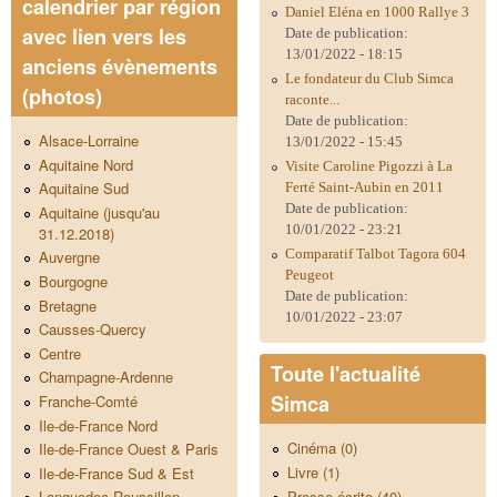
calendrier par région
Daniel Eléna en 1000 Rallye 3
avec lien vers les
Date de publication:
13/01/2022 - 18:15
anciens évènements
Le fondateur du Club Simca
(photos)
raconte...
Date de publication:
Alsace-Lorraine
13/01/2022 - 15:45
Aquitaine Nord
Visite Caroline Pigozzi à La
Aquitaine Sud
Ferté Saint-Aubin en 2011
Date de publication:
Aquitaine (jusqu'au
10/01/2022 - 23:21
31.12.2018)
Comparatif Talbot Tagora 604
Auvergne
Peugeot
Bourgogne
Date de publication:
Bretagne
10/01/2022 - 23:07
Causses-Quercy
Centre
Toute l'actualité
Champagne-Ardenne
Simca
Franche-Comté
Ile-de-France Nord
Cinéma (0)
Ile-de-France Ouest & Paris
Livre (1)
Ile-de-France Sud & Est
Presse écrite (40)
Languedoc-Roussillon