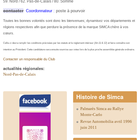
59. Nord / 62. Pas-de-Calais / 80. Somme
contacter
Coordonnateur :
poste à pourvoir
Toutes les bonnes volontés sont donc les bienvenues; dynamisez vos départements et
régions respectives afin que perdure la présence de la marque SIMCA chère à vos
cœurs.
Celle-ci devra remplir les conditions précisées par les statuts et le règlement intérieur (Art.11 & 12) et faire connaître son
intention au Président. Cette candidature
sera ensuite soumise aux votes lors de la plus proche assemblée générale ordinaire.
Contacter un responsable du Club
actualités régionales:
Nord-Pas-de-Calais
Histoire de Simca
Palmarès Simca au Rallye
Monte-Carlo
Revue Automobilia avril 1996
juin 2011