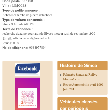
Code postal :
87 100
Ville :
LIMOGES
Type de petite annonce :
Achat/Recherche de pièces détachées
Type de voiture concernée :
Simca 9 Aronde A90 P60
Texte de l'annonce :
recherche dynamo pour aronde Élysée moteur rush de septembre 1960
Email:
olivier.pecaud@wanadoo.fr
Prix €:
0.00
No de téléphone:
0688977804
Histoire de Simca
Palmarès Simca au Rallye
Monte-Carlo
Revue Automobilia avril 1996
juin 2011
Véhicules classés
par période &