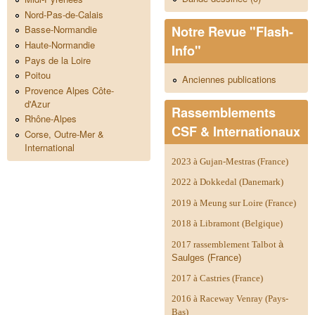
Nord-Pas-de-Calais
Notre Revue "Flash-
Basse-Normandie
Haute-Normandie
Info"
Pays de la Loire
Poitou
Anciennes publications
Provence Alpes Côte-
d'Azur
Rassemblements
Rhône-Alpes
CSF & Internationaux
Corse, Outre-Mer &
International
2023 à Gujan-Mestras (France)
2022 à Dokkedal (Danemark)
2019 à Meung sur Loire (France)
2018 à Libramont (Belgique)
2017 rassemblement Talbot
à
Saulges (France)
2017 à Castries (France)
2016 à Raceway Venray (Pays-
Bas)