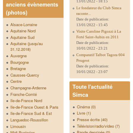
13/01/2022 - 18:15
anciens évènements
Le fondateur du Club Simca
(photos)
raconte...
Date de publication:
Alsace-Lorraine
13/01/2022 - 15:45
Aquitaine Nord
Visite Caroline Pigozzi à La
Aquitaine Sud
Ferté Saint-Aubin en 2011
Date de publication:
Aquitaine (jusqu'au
10/01/2022 - 23:21
31.12.2018)
Comparatif Talbot Tagora 604
Auvergne
Peugeot
Bourgogne
Date de publication:
Bretagne
10/01/2022 - 23:07
Causses-Quercy
Centre
Toute l'actualité
Champagne-Ardenne
Simca
Franche-Comté
Ile-de-France Nord
Cinéma (0)
Ile-de-France Ouest & Paris
Livre (1)
Ile-de-France Sud & Est
Presse écrite (40)
Languedoc-Roussillon
Télévision/radio/video (7)
Limousin
Bande dessinée (0)
Midi-Pyrénées