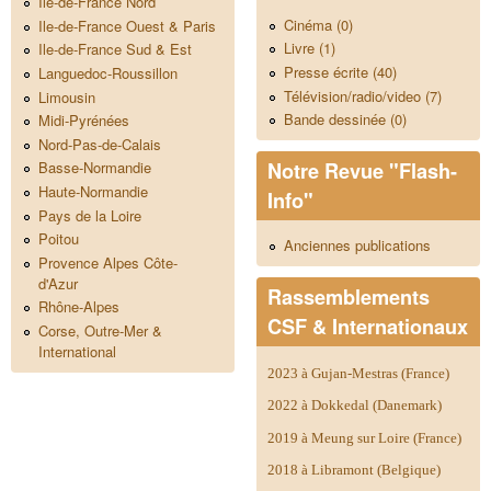
Ile-de-France Nord
Cinéma (0)
Ile-de-France Ouest & Paris
Livre (1)
Ile-de-France Sud & Est
Presse écrite (40)
Languedoc-Roussillon
Télévision/radio/video (7)
Limousin
Bande dessinée (0)
Midi-Pyrénées
Nord-Pas-de-Calais
Notre Revue "Flash-
Basse-Normandie
Haute-Normandie
Info"
Pays de la Loire
Poitou
Anciennes publications
Provence Alpes Côte-
d'Azur
Rassemblements
Rhône-Alpes
CSF & Internationaux
Corse, Outre-Mer &
International
2023 à Gujan-Mestras (France)
2022 à Dokkedal (Danemark)
2019 à Meung sur Loire (France)
2018 à Libramont (Belgique)