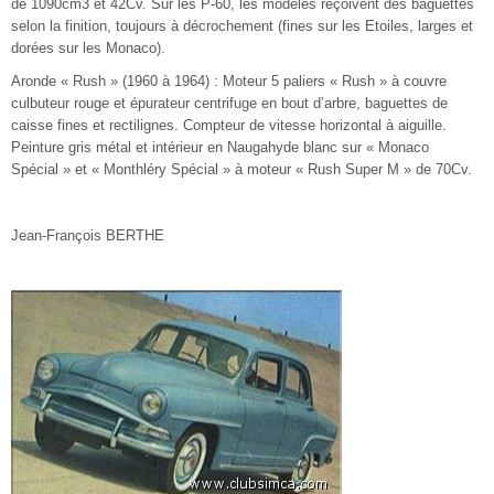
de 1090cm3 et 42Cv. Sur les P-60, les modèles reçoivent des baguettes
selon la finition, toujours à décrochement (fines sur les Etoiles, larges et
dorées sur les Monaco).
Aronde « Rush » (1960 à 1964) : Moteur 5 paliers « Rush » à couvre
culbuteur rouge et épurateur centrifuge en bout d’arbre, baguettes de
caisse fines et rectilignes. Compteur de vitesse horizontal à aiguille.
Peinture gris métal et intérieur en Naugahyde blanc sur « Monaco
Spécial » et « Monthléry Spécial » à moteur « Rush Super M » de 70Cv.
Jean-François BERTHE