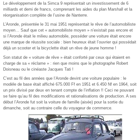
Le développement de la Simca 9 représentait un investissement de 6
milliards et demi de francs, comprenant les aides du plan Marshall et la
réorganisation complète de l’usine de Nanterre.
L’Aronde, présentée le 31 mai 1951 représentait le rêve de l’automobiliste
moyen… Sauf que cet « automobiliste moyen » n’existait pas encore et
si l’Aronde était le milieu automobile, posséder une voiture était encore
une marque de réussite sociale : bien heureux était l’ouvrier qui possédait
déjà un scooter et la bicyclette était un rêve de jeune homme !
Son statut de « voiture de rêve » était conforté par ceux qui étaient en
charge de sa « réclame » : rien que moins que le photographe Robert
Doisneau ou le cinéaste Jacques Tati !
C’est au fil des années que l’Aronde devint une voiture populaire : le
modèle de base était affiché 675.000 Ff en 1951 et 6.450 Nf en 1964, soit
un prix divisé par deux en tenant compte de l’inflation !! Ceci ne pouvant
se faire qu’au fil des modifications et rationalisations de production. A ses
début l’Aronde fut soit la voiture de famille (aisée) pour la sortie du
dimanche, soit au contraire celle du voyageur de commerce.