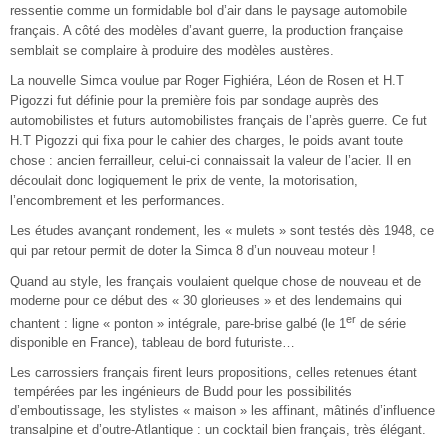
ressentie comme un formidable bol d’air dans le paysage automobile
français. A côté des modèles d’avant guerre, la production française
semblait se complaire à produire des modèles austères.
La nouvelle Simca voulue par Roger Fighiéra, Léon de Rosen et H.T
Pigozzi fut définie pour la première fois par sondage auprès des
automobilistes et futurs automobilistes français de l’après guerre. Ce fut
H.T Pigozzi qui fixa pour le cahier des charges, le poids avant toute
chose : ancien ferrailleur, celui-ci connaissait la valeur de l’acier. Il en
découlait donc logiquement le prix de vente, la motorisation,
l’encombrement et les performances.
Les études avançant rondement, les « mulets » sont testés dès 1948, ce
qui par retour permit de doter la Simca 8 d’un nouveau moteur !
Quand au style, les français voulaient quelque chose de nouveau et de
moderne pour ce début des « 30 glorieuses » et des lendemains qui
er
chantent : ligne « ponton » intégrale, pare-brise galbé (le 1
de série
disponible en France), tableau de bord futuriste…
Les carrossiers français firent leurs propositions, celles retenues étant
tempérées par les ingénieurs de Budd pour les possibilités
d’emboutissage, les stylistes « maison » les affinant, mâtinés d’influence
transalpine et d’outre-Atlantique : un cocktail bien français, très élégant.