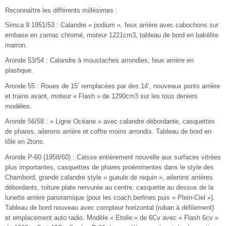
Reconnaître les différents millésimes :
Simca 9 1951/53 : Calandre « podium », feux arrière avec cabochons sur
embase en zamac chromé, moteur 1221cm3, tableau de bord en bakélite
marron.
Aronde 53/54 : Calandre à moustaches arrondies, feux arrière en
plastique.
Aronde 55 : Roues de 15’ remplacées par des 14’, nouveaux ponts arrière
et trains avant, moteur « Flash » de 1290cm3 sur les tous deniers
modèles.
Aronde 56/58 : « Ligne Océane » avec calandre débordante, casquettes
de phares, ailerons arrière et coffre moins arrondis. Tableau de bord en
tôle en 2tons.
Aronde P-60 (1958/60) : Caisse entièrement nouvelle aux surfaces vitrées
plus importantes, casquettes de phares proéminentes dans le style des
Chambord, grande calandre style « gueule de requin », ailerons arrières
débordants, toiture plate nervurée au centre, casquette au dessus de la
lunette arrière panoramique (pour les coach,berlines puis « Plein-Ciel »).
Tableau de bord nouveau avec compteur horizontal (ruban à défilement)
et emplacement auto radio. Modèle « Etoile » de 6Cv avec « Flash 6cv »