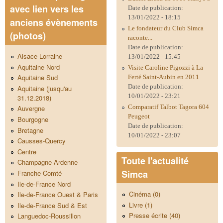
avec lien vers les
Date de publication:
13/01/2022 - 18:15
anciens évènements
Le fondateur du Club Simca
(photos)
raconte...
Date de publication:
Alsace-Lorraine
13/01/2022 - 15:45
Aquitaine Nord
Visite Caroline Pigozzi à La
Aquitaine Sud
Ferté Saint-Aubin en 2011
Date de publication:
Aquitaine (jusqu'au
10/01/2022 - 23:21
31.12.2018)
Comparatif Talbot Tagora 604
Auvergne
Peugeot
Bourgogne
Date de publication:
Bretagne
10/01/2022 - 23:07
Causses-Quercy
Centre
Toute l'actualité
Champagne-Ardenne
Simca
Franche-Comté
Ile-de-France Nord
Cinéma (0)
Ile-de-France Ouest & Paris
Livre (1)
Ile-de-France Sud & Est
Presse écrite (40)
Languedoc-Roussillon