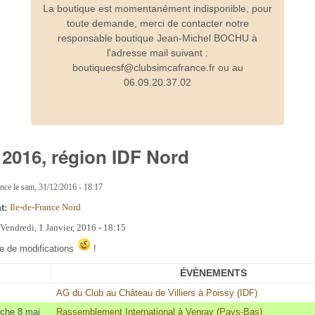
La boutique est momentanément indisponible, pour
toute demande, merci de contacter notre
responsable boutique Jean-Michel BOCHU à
l'adresse mail suivant :
boutiquecsf@clubsimcafrance.fr ou au
06.09.20.37.02
 2016, région IDF Nord
ance
le
sam, 31/12/2016 - 18:17
nt:
Ile-de-France Nord
:
Vendredi, 1 Janvier, 2016 - 18:15
ve de modifications
!
ÉVÈNEMENTS
AG du Club au Château de Villiers à Poissy (IDF)
nche 8 mai
Rassemblement International à Venray (Pays-Bas)