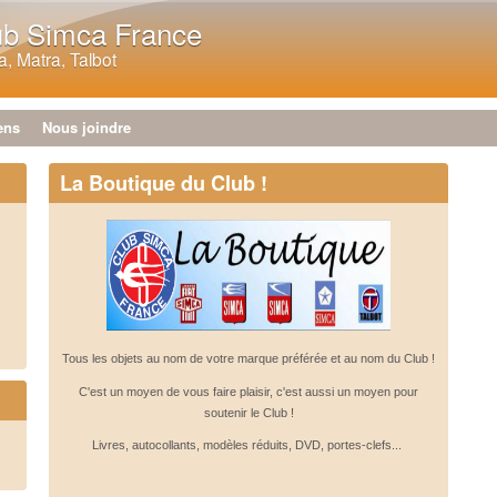
Aller au contenu principal
ub Simca France
, Matra, Talbot
ens
Nous joindre
La Boutique du Club !
Tous les objets au nom de votre marque préférée et au nom du Club !
C'est un moyen de vous faire plaisir, c'est aussi un moyen pour
soutenir le Club !
Livres, autocollants, modèles réduits, DVD, portes-clefs...