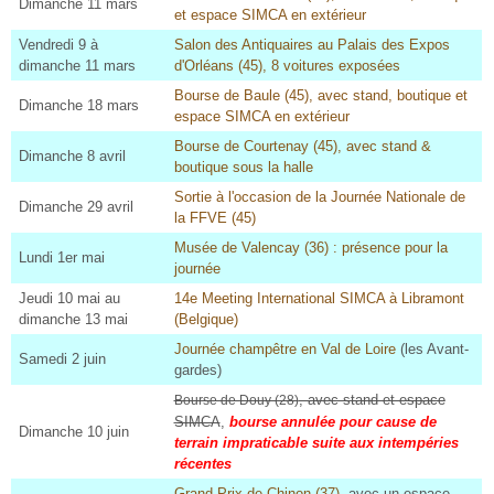
Dimanche 11 mars
et espace SIMCA en extérieur
Vendredi 9 à
Salon des Antiquaires au Palais des Expos
dimanche 11 mars
d'Orléans (45), 8 voitures exposées
Bourse de Baule (45),
avec stand, boutique et
Dimanche 18 mars
espace SIMCA en extérieur
Bourse de Courtenay (45), avec stand &
Dimanche 8 avril
boutique sous la halle
Sortie à l'occasion de la Journée Nationale de
Dimanche 29 avril
la FFVE (45)
Musée de Valencay (36) : présence pour la
Lundi 1er mai
journée
Jeudi 10 mai au
14e Meeting International SIMCA à Libramont
dimanche 13 mai
(Belgique)
Journée champêtre en Val de Loire
(les Avant-
Samedi 2 juin
gardes)
, avec stand et espace
Bourse de Douy (28)
SIMCA
,
bourse annulée pour cause de
Dimanche 10 juin
terrain impraticable suite aux intempéries
récentes
Grand Prix de Chinon (37)
, avec un espace