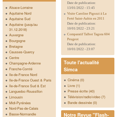
Date de publication:
Alsace-Lorraine
13/01/2022 - 15:45
Aquitaine Nord
Visite Caroline Pigozzi à La
Aquitaine Sud
Ferté Saint-Aubin en 2011
Date de publication:
Aquitaine (jusqu'au
10/01/2022 - 23:21
31.12.2018)
Comparatif Talbot Tagora 604
Auvergne
Peugeot
Bourgogne
Date de publication:
Bretagne
10/01/2022 - 23:07
Causses-Quercy
Centre
Toute l'actualité
Champagne-Ardenne
Simca
Franche-Comté
Ile-de-France Nord
Cinéma (0)
Ile-de-France Ouest & Paris
Livre (1)
Ile-de-France Sud & Est
Presse écrite (40)
Languedoc-Roussillon
Télévision/radio/video (7)
Limousin
Bande dessinée (0)
Midi-Pyrénées
Nord-Pas-de-Calais
Notre Revue "Flash-
Basse-Normandie